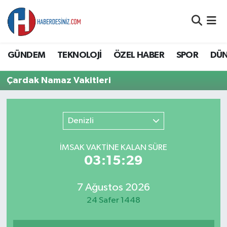
DÜNYA
Nöbetçi Eczaneler
GÜNDEM
TEKNOLOJİ
ÖZEL HABER
SPOR
DÜ
EĞİTİM
Hava Durumu
Çardak Namaz Vakitleri
EKONOMİ
Namaz Vakitleri
GÜNDEM
Trafik Durumu
Denizli
ÖZEL HABER
Süper Lig Puan Durumu ve Fikstür
İMSAK VAKTİNE KALAN SÜRE
03:15:29
SAĞLIK
Tüm Manşetler
7 Ağustos 2026
SİYASET
Son Dakika Haberleri
24 Safer 1448
SPOR
Haber Arşivi