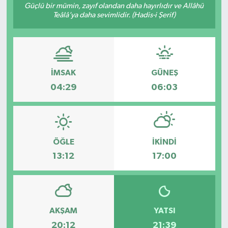
Güçlü bir mümin, zayıf olandan daha hayırlıdır ve Allâhü
Teâlâ’ya daha sevimlidir. (Hadis-i Şerif)
TEKNOLOJİ
YAŞAM
İMSAK
GÜNEŞ
04:29
06:03
ÖĞLE
İKINDI
13:12
17:00
AKŞAM
YATSI
20:12
21:39