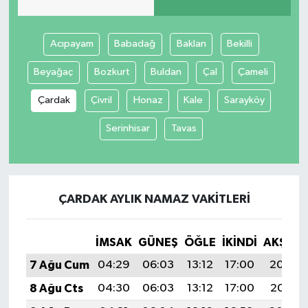
Acıpayam
Babadağ
Baklan
Bekilli
Beyağaç
Bozkurt
Buldan
Çal
Çameli
Çardak
Çivril
Honaz
Kale
Sarayköy
Serinhisar
Tavas
ÇARDAK AYLIK NAMAZ VAKITLERI
İMSAK
GÜNEŞ
ÖĞLE
İKINDI
AKŞAM
7 Ağu Cum
04:29
06:03
13:12
17:00
20:12
8 Ağu Cts
04:30
06:03
13:12
17:00
20:11