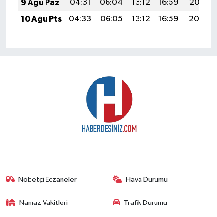
9 Ağu Paz
04:31
06:04
13:12
16:59
20:10
10 Ağu Pts
04:33
06:05
13:12
16:59
20:08
Nöbetçi Eczaneler
Hava Durumu
Namaz Vakitleri
Trafik Durumu