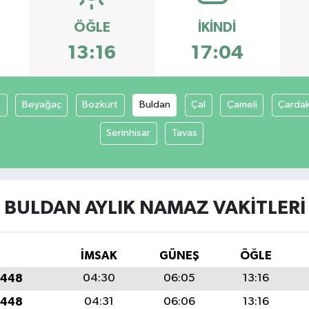
ÖĞLE
İKINDI
13:16
17:04
i
Beyağaç
Bozkurt
Buldan
Çal
Çameli
Çarda
Serinhisar
Tavas
BULDAN AYLIK NAMAZ VAKITLERI
İMSAK
GÜNEŞ
ÖĞLE
1448
04:30
06:05
13:16
1448
04:31
06:06
13:16