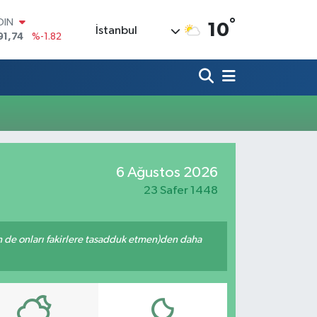
°
OIN
10
İstanbul
91,74
%-1.82
AR
3620
%0.02
O
8690
%0.19
LİN
0380
%0.18
TIN
2,09000
%0.19
100
6 Ağustos 2026
98,00
%0
23 Safer 1448
enin de onları fakirlere tasadduk etmen)den daha