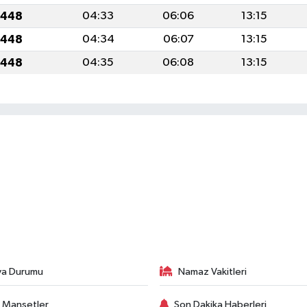
1448
04:33
06:06
13:15
1448
04:34
06:07
13:15
1448
04:35
06:08
13:15
va Durumu
Namaz Vakitleri
 Manşetler
Son Dakika Haberleri