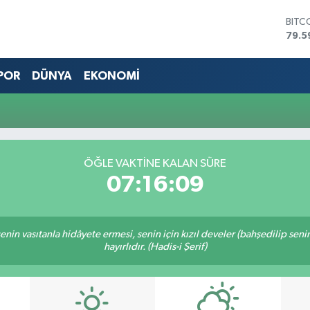
BITC
79.5
DOL
45,4
POR
DÜNYA
EKONOMİ
EUR
53,3
STER
61,6
G.AL
686
BİST
ÖĞLE VAKTİNE KALAN SÜRE
14.5
07:16:09
n senin vasıtanla hidâyete ermesi, senin için kızıl develer (bahşedilip s
hayırlıdır. (Hadis-i Şerif)