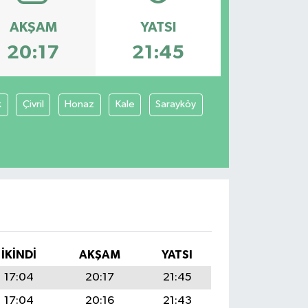
AKŞAM
YATSI
20:17
21:45
k
Çivril
Honaz
Kale
Sarayköy
İKINDI
AKŞAM
YATSI
17:04
20:17
21:45
17:04
20:16
21:43