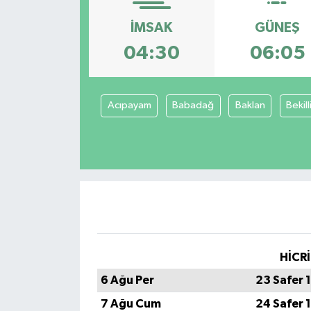
TEKNOLOJİ
İMSAK
GÜNEŞ
04:30
06:05
YAŞAM
Acıpayam
Babadağ
Baklan
Bekill
HİCRİ
6 Ağu Per
23 Safer 
7 Ağu Cum
24 Safer 