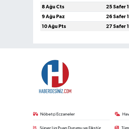
8 Ağu Cts
25 Safer 
9 Ağu Paz
26 Safer 
10 Ağu Pts
27 Safer 
Nöbetçi Eczaneler
Ha
Süper Lig Puan Durumu ve Fikstür
Tüm