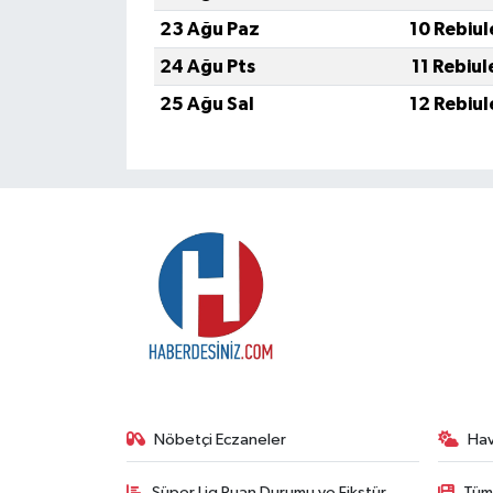
23 Ağu Paz
10 Rebiul
24 Ağu Pts
11 Rebiul
25 Ağu Sal
12 Rebiul
Nöbetçi Eczaneler
Ha
Süper Lig Puan Durumu ve Fikstür
Tüm