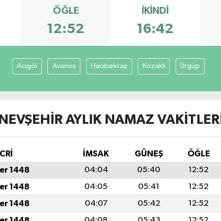
ÖĞLE
İKINDI
12:52
16:42
Acıgöl
Avanos
Hacıbektaş
Kozaklı
Ürgüp
NEVŞEHIR AYLIK NAMAZ VAKITLER
CRİ
İMSAK
GÜNEŞ
ÖĞLE
er 1448
04:04
05:40
12:52
er 1448
04:05
05:41
12:52
er 1448
04:07
05:42
12:52
er 1448
04:08
05:43
12:52