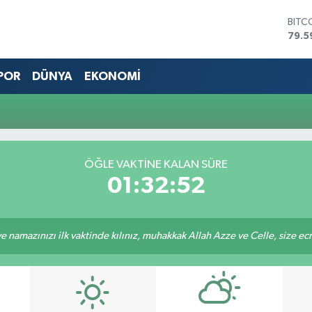
BITC
79.5
DOL
45,4
POR
DÜNYA
EKONOMİ
EUR
53,3
STER
61,6
G.AL
686
BİST
ÖĞLE VAKTİNE KALAN SÜRE
14.5
01:32:52
 namazınızı ilk vaktinde kılınız, muhakkak Allah Azze ve Celle, size ecrini