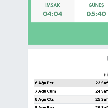
İMSAK
GÜNEŞ
TEKNOLOJİ
04:04
05:40
YAŞAM
Hİ
6 Ağu Per
23 Saf
7 Ağu Cum
24 Saf
8 Ağu Cts
25 Saf
9 Ağu Paz
26 Saf