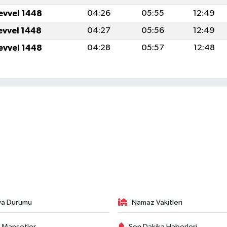
evvel 1448
04:26
05:55
12:49
evvel 1448
04:27
05:56
12:49
evvel 1448
04:28
05:57
12:48
va Durumu
Namaz Vakitleri
 Manşetler
Son Dakika Haberleri