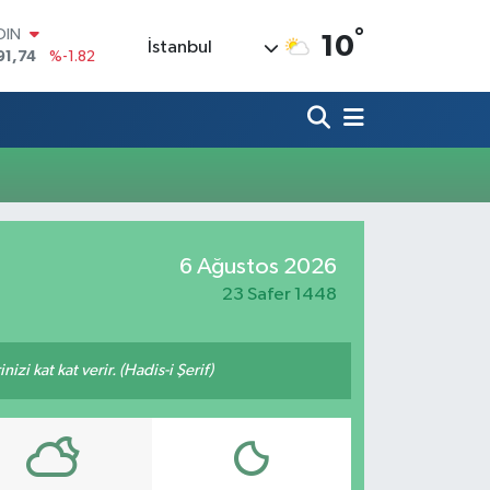
°
OIN
10
İstanbul
91,74
%-1.82
AR
3620
%0.02
O
8690
%0.19
LİN
0380
%0.18
TIN
2,09000
%0.19
100
6 Ağustos 2026
98,00
%0
23 Safer 1448
zi kat kat verir. (Hadis-i Şerif)