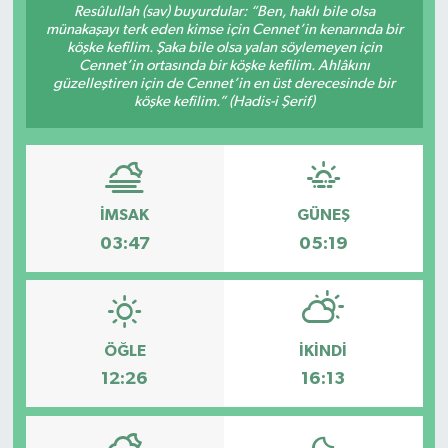
Resûlullah (sav) buyurdular: “Ben, haklı bile olsa
münakaşayı terk eden kimse için Cennet’in kenarında bir
TEKNOLOJİ
köşke kefilim. Şaka bile olsa yalan söylemeyen için
Cennet’in ortasında bir köşke kefilim. Ahlâkını
güzelleştiren için de Cennet’in en üst derecesinde bir
YAŞAM
köşke kefilim.” (Hadis-i Şerif)
İMSAK
GÜNEŞ
03:47
05:19
ÖĞLE
İKINDI
12:26
16:13