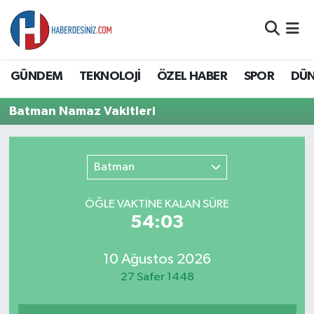
DÜNYA
Nöbetçi Eczaneler
GÜNDEM
TEKNOLOJİ
ÖZEL HABER
SPOR
DÜ
EĞİTİM
Hava Durumu
Batman Namaz Vakitleri
EKONOMİ
Namaz Vakitleri
GÜNDEM
Trafik Durumu
Batman
ÖZEL HABER
Süper Lig Puan Durumu ve Fikstür
ÖĞLE VAKTİNE KALAN SÜRE
54:03
SAĞLIK
Tüm Manşetler
10 Ağustos 2026
SİYASET
Son Dakika Haberleri
27 Safer 1448
SPOR
Haber Arşivi