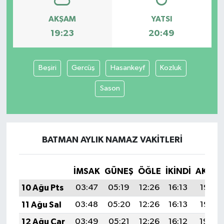
AKŞAM
YATSI
19:23
20:49
Beşiri
Gercüş
Hasankeyf
Kozluk
Sason
BATMAN AYLIK NAMAZ VAKITLERI
İMSAK
GÜNEŞ
ÖĞLE
İKINDI
AKŞA
10 Ağu Pts
03:47
05:19
12:26
16:13
19:23
11 Ağu Sal
03:48
05:20
12:26
16:13
19:22
12 Ağu Çar
03:49
05:21
12:26
16:12
19:20