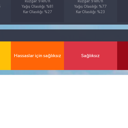
Rüzgar: 9 km/h
Rüzgar: 9 km/h
5
Yağış Olasılığı: %81
Yağış Olasılığı: %77
Kar Olasılığı: %27
Kar Olasılığı: %23
Hassaslar için sağlıksız
Sağlıksız