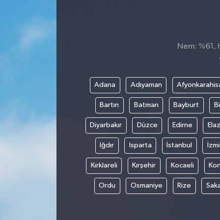
TEKNOLOJİ
YAŞAM
Nem: %61, H
Adana
Adıyaman
Afyonkarahis
Bartın
Batman
Bayburt
Bi
Diyarbakır
Düzce
Edirne
Elaz
Iğdır
Isparta
İstanbul
İzmi
Kırklareli
Kırşehir
Kocaeli
Ko
Ordu
Osmaniye
Rize
Sak