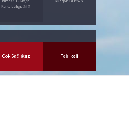
Rüzgar: 12 km/h
Rüzgar: 14 km/h
Kar Olasılığı: %10
Çok Sağlıksız
Tehlikeli