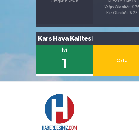
Rüzgar: 6 km/h
Rüzgar: 3 km/h
Yağış Olasılığı: %7
Kar Olasılığı: %28
Kars Hava Kalitesi
İyi
1
Orta