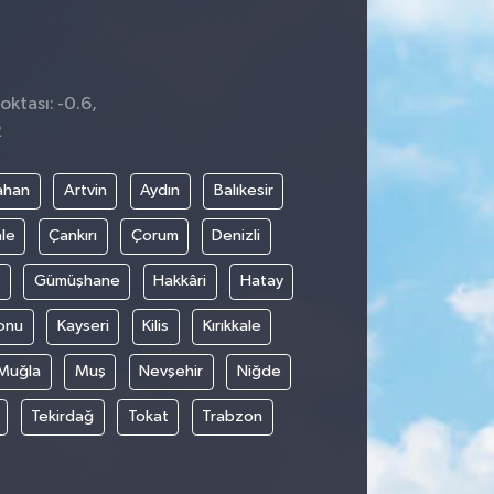
oktası: -0.6,
2
ahan
Artvin
Aydın
Balıkesir
le
Çankırı
Çorum
Denizli
Gümüşhane
Hakkâri
Hatay
onu
Kayseri
Kilis
Kırıkkale
Muğla
Muş
Nevşehir
Niğde
Tekirdağ
Tokat
Trabzon