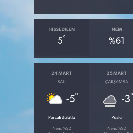
HISSEDILEN
NEM
°
5
%61
24 MART
25 MART
SALI
ÇARŞAMBA
°
-5
-3
Parçalı Bulutlu
Puslu
Nem: %92
Nem: %92