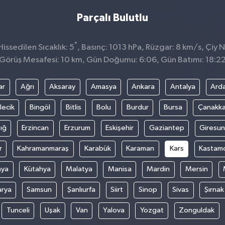
Parçalı Bulutlu
°
issedilen Sıcaklık: 5
, Basınç: 1013 hPa, Rüzgar: 8 km/s, Çiy N
Görüş Mesafesi: 10 km, Gün Doğumu: 6:06, Gün Batımı: 18:2
ar
Ağrı
Aksaray
Amasya
Ankara
Antalya
Ard
lecik
Bingöl
Bitlis
Bolu
Burdur
Bursa
Çanakka
ığ
Erzincan
Erzurum
Eskişehir
Gaziantep
Giresun
r
Kahramanmaraş
Karabük
Karaman
Kars
Kastam
nya
Kütahya
Malatya
Manisa
Mardin
Mersin
arya
Samsun
Şanlıurfa
Siirt
Sinop
Sivas
Şırnak
Tunceli
Uşak
Van
Yalova
Yozgat
Zonguldak