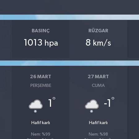
BASINÇ
RÜZGAR
1013
8
hpa
km/s
26 MART
27 MART
PERŞEMBE
CUMA
°
°
°
1
-1
Hafif karlı
Hafif karlı
Nem: %99
Nem: %98