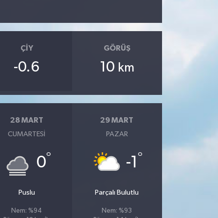
ÇIY
GÖRÜŞ
-0.6
10
km
28 MART
29 MART
CUMARTESI
PAZAR
°
°
0
-1
Puslu
Parçalı Bulutlu
Nem: %94
Nem: %93