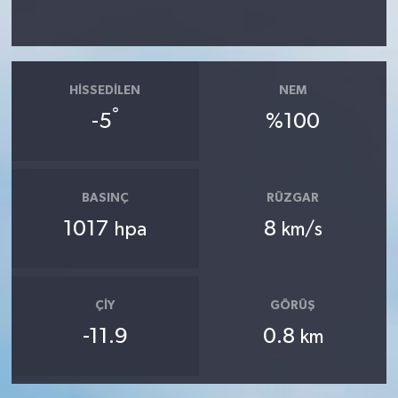
HISSEDILEN
NEM
°
-5
%100
BASINÇ
RÜZGAR
1017
8
hpa
km/s
ÇIY
GÖRÜŞ
-11.9
0.8
km