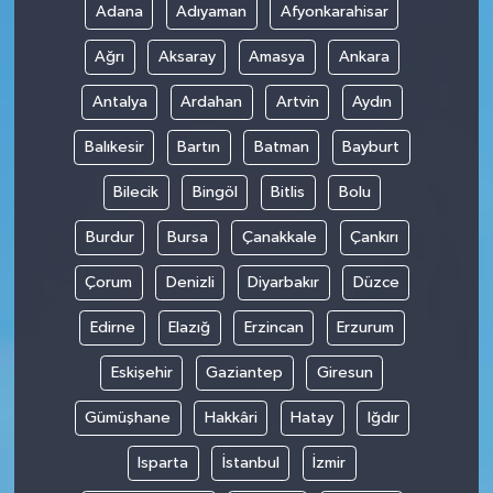
Adana
Adıyaman
Afyonkarahisar
Ağrı
Aksaray
Amasya
Ankara
Antalya
Ardahan
Artvin
Aydın
Balıkesir
Bartın
Batman
Bayburt
Bilecik
Bingöl
Bitlis
Bolu
Burdur
Bursa
Çanakkale
Çankırı
Çorum
Denizli
Diyarbakır
Düzce
Edirne
Elazığ
Erzincan
Erzurum
Eskişehir
Gaziantep
Giresun
Gümüşhane
Hakkâri
Hatay
Iğdır
Isparta
İstanbul
İzmir