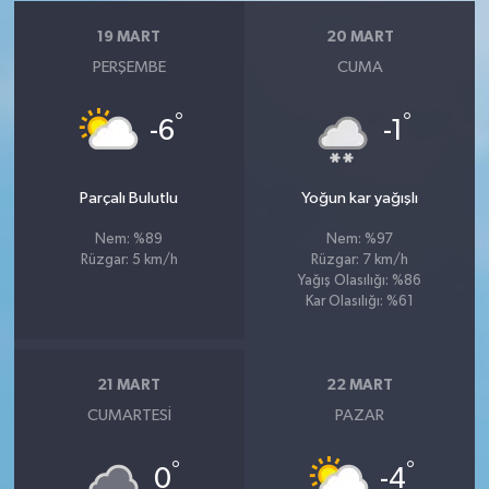
19 MART
20 MART
PERŞEMBE
CUMA
°
°
-6
-1
Parçalı Bulutlu
Yoğun kar yağışlı
Nem: %89
Nem: %97
Rüzgar: 5 km/h
Rüzgar: 7 km/h
Yağış Olasılığı: %86
Kar Olasılığı: %61
21 MART
22 MART
CUMARTESI
PAZAR
°
°
0
-4