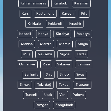
Kahramanmaraş
Karabük
Karaman
Kars
Kastamonu
Kayseri
Kilis
Kırıkkale
Kırklareli
Kırşehir
Kocaeli
Konya
Kütahya
Malatya
Manisa
Mardin
Mersin
Muğla
Muş
Nevşehir
Niğde
Ordu
Osmaniye
Rize
Sakarya
Samsun
Şanlıurfa
Siirt
Sinop
Sivas
Şırnak
Tekirdağ
Tokat
Trabzon
Tunceli
Uşak
Van
Yalova
Yozgat
Zonguldak