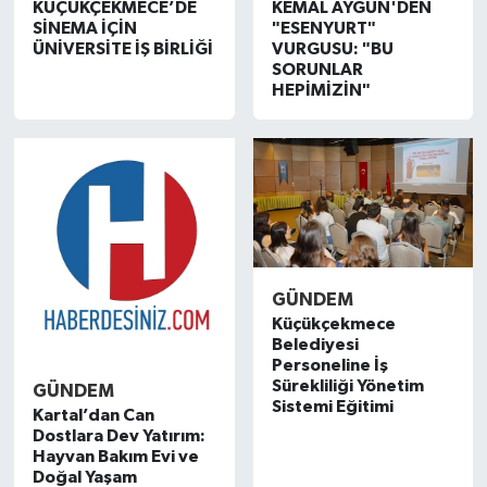
KÜÇÜKÇEKMECE’DE
KEMAL AYGÜN'DEN
SİNEMA İÇİN
"ESENYURT"
ÜNİVERSİTE İŞ BİRLİĞİ
VURGUSU: "BU
SORUNLAR
HEPİMİZİN"
GÜNDEM
Küçükçekmece
Belediyesi
Personeline İş
Sürekliliği Yönetim
GÜNDEM
Sistemi Eğitimi
Kartal’dan Can
Dostlara Dev Yatırım:
Hayvan Bakım Evi ve
Doğal Yaşam