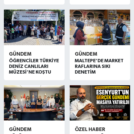
TEKNOLOJİ
YAŞAM
GÜNDEM
GÜNDEM
ÖĞRENCİLER TÜRKİYE
MALTEPE’DE MARKET
DENİZ CANLILARI
RAFLARINA SIKI
MÜZESİ’NE KOŞTU
DENETİM
GÜNDEM
ÖZEL HABER