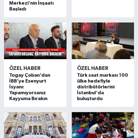
Merkezi’nin İnşaatı
Başladı
ÖZEL HABER
ÖZEL HABER
Togay Çoban’dan
Türk saat markası 100
İBB’ye Esenyurt
ülke hedefiyle
İsyanı:
distribütörlerini
Yapamıyorsanız
İstanbul'da
Kayyuma Bırakın
buluşturdu