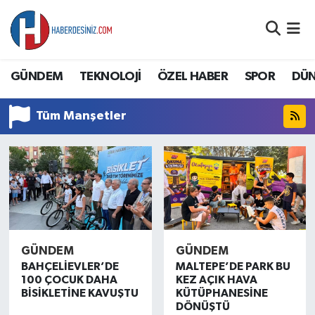
DÜNYA
Nöbetçi Eczaneler
GÜNDEM
TEKNOLOJİ
ÖZEL HABER
SPOR
DÜ
EĞİTİM
Hava Durumu
Tüm Manşetler
EKONOMİ
Namaz Vakitleri
GÜNDEM
Trafik Durumu
ÖZEL HABER
Süper Lig Puan Durumu ve Fikstür
SAĞLIK
Tüm Manşetler
GÜNDEM
GÜNDEM
BAHÇELİEVLER’DE
MALTEPE’DE PARK BU
SİYASET
Son Dakika Haberleri
100 ÇOCUK DAHA
KEZ AÇIK HAVA
BİSİKLETİNE KAVUŞTU
KÜTÜPHANESİNE
SPOR
Haber Arşivi
DÖNÜŞTÜ