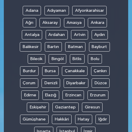
Adana
Adıyaman
Afyonkarahisar
Ağrı
Aksaray
Amasya
Ankara
Antalya
Ardahan
Artvin
Aydın
Balıkesir
Bartın
Batman
Bayburt
Bilecik
Bingöl
Bitlis
Bolu
Burdur
Bursa
Çanakkale
Çankırı
Çorum
Denizli
Diyarbakır
Düzce
Edirne
Elazığ
Erzincan
Erzurum
Eskişehir
Gaziantep
Giresun
Gümüşhane
Hakkâri
Hatay
Iğdır
Isparta
İstanbul
İzmir