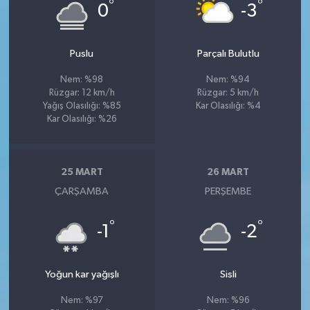
°
°
0
-3
Puslu
Parçalı Bulutlu
Nem: %98
Nem: %94
Rüzgar: 12 km/h
Rüzgar: 5 km/h
Yağış Olasılığı: %85
Kar Olasılığı: %4
Kar Olasılığı: %26
25 MART
26 MART
ÇARŞAMBA
PERŞEMBE
°
°
-1
-2
Yoğun kar yağışlı
Sisli
Nem: %97
Nem: %96