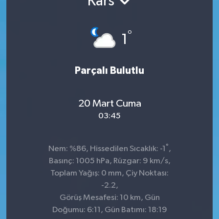
Kars
TEKNOLOJİ
°
1
YAŞAM
Parçalı Bulutlu
20 Mart Cuma
03:45
°
Nem: %86, Hissedilen Sıcaklık: -1
,
Basınç: 1005 hPa, Rüzgar: 9 km/s,
Toplam Yağış: 0 mm, Çiy Noktası:
-2.2,
Görüş Mesafesi: 10 km, Gün
Doğumu: 6:11, Gün Batımı: 18:19