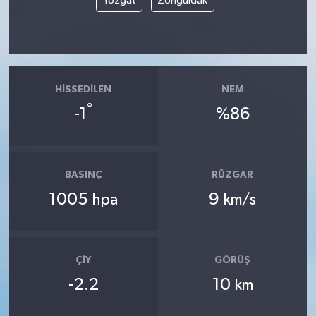
Yozgat
Zonguldak
HISSEDILEN
NEM
°
-1
%86
BASINÇ
RÜZGAR
1005
9
hpa
km/s
ÇIY
GÖRÜŞ
-2.2
10
km