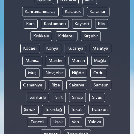
Kahramanmaraş
Karabük
Karaman
Kars
Kastamonu
Kayseri
Kilis
Kırıkkale
Kırklareli
Kırşehir
Kocaeli
Konya
Kütahya
Malatya
Manisa
Mardin
Mersin
Muğla
Muş
Nevşehir
Niğde
Ordu
Osmaniye
Rize
Sakarya
Samsun
Şanlıurfa
Siirt
Sinop
Sivas
Şırnak
Tekirdağ
Tokat
Trabzon
Tunceli
Uşak
Van
Yalova