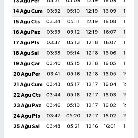
13 Ağu Per
03:31
05:09
12:19
16:09
19:19
14 Ağu Cum
03:32
05:10
12:19
16:09
19:18
15 Ağu Cts
03:34
05:11
12:19
16:08
19:16
16 Ağu Paz
03:35
05:12
12:19
16:07
19:15
17 Ağu Pts
03:37
05:13
12:18
16:07
19:13
18 Ağu Sal
03:38
05:14
12:18
16:06
19:12
19 Ağu Çar
03:40
05:15
12:18
16:05
19:10
20 Ağu Per
03:41
05:16
12:18
16:05
19:09
21 Ağu Cum
03:43
05:17
12:17
16:04
19:08
22 Ağu Cts
03:44
05:18
12:17
16:03
19:06
23 Ağu Paz
03:46
05:19
12:17
16:02
19:05
24 Ağu Pts
03:47
05:20
12:17
16:02
19:03
25 Ağu Sal
03:48
05:21
12:16
16:01
19:01