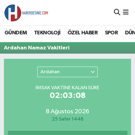
DÜNYA
Nöbetçi Eczaneler
GÜNDEM
TEKNOLOJİ
ÖZEL HABER
SPOR
DÜ
EĞİTİM
Hava Durumu
Ardahan Namaz Vakitleri
EKONOMİ
Namaz Vakitleri
GÜNDEM
Trafik Durumu
Ardahan
ÖZEL HABER
Süper Lig Puan Durumu ve Fikstür
İMSAK VAKTİNE KALAN SÜRE
02:03:08
SAĞLIK
Tüm Manşetler
8 Ağustos 2026
SİYASET
Son Dakika Haberleri
25 Safer 1448
SPOR
Haber Arşivi