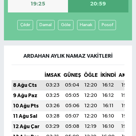
19:25
20:59
Çıldır
Damal
Göle
Hanak
Posof
ARDAHAN AYLIK NAMAZ VAKITLERI
İMSAK
GÜNEŞ
ÖĞLE
İKINDI
AKŞA
8 Ağu Cts
03:23
05:04
12:20
16:12
19:25
9 Ağu Paz
03:25
05:05
12:20
16:12
19:24
10 Ağu Pts
03:26
05:06
12:20
16:11
19:23
11 Ağu Sal
03:28
05:07
12:20
16:10
19:22
12 Ağu Çar
03:29
05:08
12:19
16:10
19:20