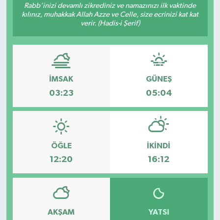
Rabb’inizi devamlı zikrediniz ve namazınızı ilk vaktinde
kılınız, muhakkak Allah Azze ve Celle, size ecrinizi kat kat
TEKNOLOJİ
verir. (Hadis-i Şerif)
YAŞAM
İMSAK
GÜNEŞ
03:23
05:04
ÖĞLE
İKINDI
12:20
16:12
AKŞAM
YATSI