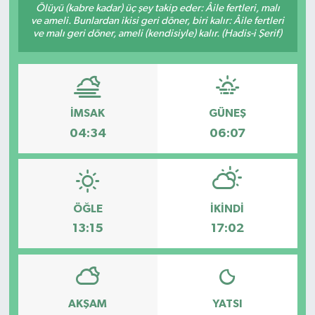
Ölüyü (kabre kadar) üç şey takip eder: Âile fertleri, malı
ve ameli. Bunlardan ikisi geri döner, biri kalır: Âile fertleri
TEKNOLOJİ
ve malı geri döner, ameli (kendisiyle) kalır. (Hadis-i Şerif)
YAŞAM
İMSAK
GÜNEŞ
04:34
06:07
ÖĞLE
İKINDI
13:15
17:02
AKŞAM
YATSI