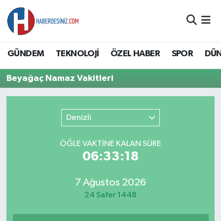
DÜNYA
Nöbetçi Eczaneler
GÜNDEM
TEKNOLOJİ
ÖZEL HABER
SPOR
DÜ
EĞİTİM
Hava Durumu
Beyağaç Namaz Vakitleri
EKONOMİ
Namaz Vakitleri
GÜNDEM
Trafik Durumu
Denizli
ÖZEL HABER
Süper Lig Puan Durumu ve Fikstür
ÖĞLE VAKTİNE KALAN SÜRE
06:33:17
SAĞLIK
Tüm Manşetler
7 Ağustos 2026
SİYASET
Son Dakika Haberleri
24 Safer 1448
SPOR
Haber Arşivi