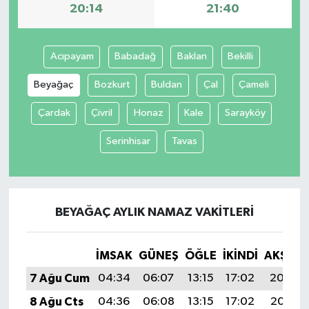
20:14
21:40
Acıpayam
Babadağ
Baklan
Bekilli
Beyağaç
Bozkurt
Buldan
Çal
Çameli
Çardak
Çivril
Honaz
Kale
Sarayköy
Serinhisar
Tavas
BEYAĞAÇ AYLIK NAMAZ VAKITLERI
İMSAK
GÜNEŞ
ÖĞLE
İKINDI
AKŞAM
7 Ağu Cum
04:34
06:07
13:15
17:02
20:14
8 Ağu Cts
04:36
06:08
13:15
17:02
20:13