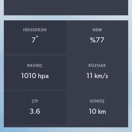
HISSEDILEN
NEM
°
7
%77
BASINÇ
RÜZGAR
1010
11
hpa
km/s
ÇIY
GÖRÜŞ
3.6
10
km