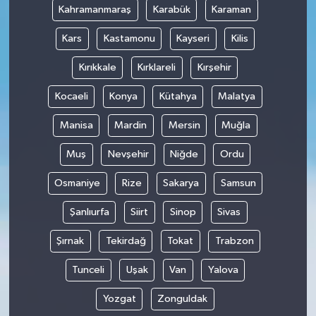
Kahramanmaraş
Karabük
Karaman
Kars
Kastamonu
Kayseri
Kilis
Kırıkkale
Kırklareli
Kırşehir
Kocaeli
Konya
Kütahya
Malatya
Manisa
Mardin
Mersin
Muğla
Muş
Nevşehir
Niğde
Ordu
Osmaniye
Rize
Sakarya
Samsun
Şanlıurfa
Siirt
Sinop
Sivas
Şırnak
Tekirdağ
Tokat
Trabzon
Tunceli
Uşak
Van
Yalova
Yozgat
Zonguldak