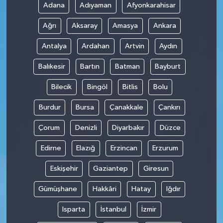
Adana
Adıyaman
Afyonkarahisar
Ağrı
Aksaray
Amasya
Ankara
Antalya
Ardahan
Artvin
Aydın
Balıkesir
Bartın
Batman
Bayburt
Bilecik
Bingöl
Bitlis
Bolu
Burdur
Bursa
Çanakkale
Çankırı
Çorum
Denizli
Diyarbakır
Düzce
Edirne
Elazığ
Erzincan
Erzurum
Eskişehir
Gaziantep
Giresun
Gümüşhane
Hakkâri
Hatay
Iğdır
Isparta
İstanbul
İzmir