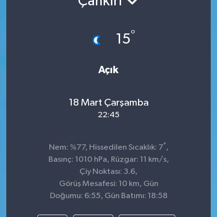
Çankırı
TEKNOLOJİ
°
15
YAŞAM
Açık
18 Mart Çarşamba
22:45
°
Nem: %77, Hissedilen Sıcaklık: 7
,
Basınç: 1010 hPa, Rüzgar: 11 km/s,
Çiy Noktası: 3.6,
Görüş Mesafesi: 10 km, Gün
Doğumu: 6:55, Gün Batımı: 18:58