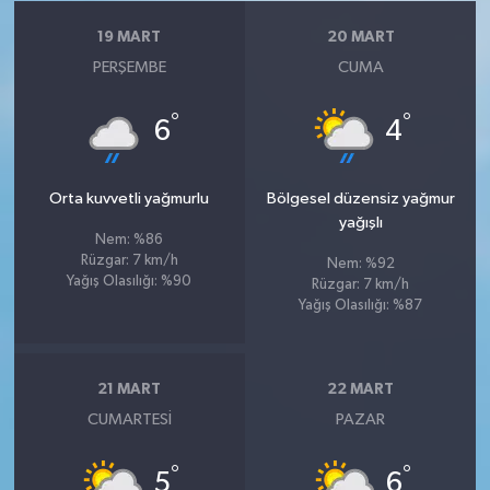
19 MART
20 MART
PERŞEMBE
CUMA
°
°
6
4
Orta kuvvetli yağmurlu
Bölgesel düzensiz yağmur
yağışlı
Nem: %86
Rüzgar: 7 km/h
Nem: %92
Yağış Olasılığı: %90
Rüzgar: 7 km/h
Yağış Olasılığı: %87
21 MART
22 MART
CUMARTESI
PAZAR
°
°
5
6