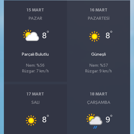
15 MART
16 MART
PAZAR
PAZARTESI
°
°
8
8
Parçalı Bulutlu
Güneşli
Nem: %56
Nem: %57
Rüzgar: 7 km/h
Rüzgar: 9 km/h
17 MART
18 MART
SALI
ÇARŞAMBA
°
°
8
9