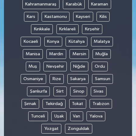
Kahramanmaraş
Karabük
Karaman
Kars
Kastamonu
Kayseri
Kilis
Kırıkkale
Kırklareli
Kırşehir
Kocaeli
Konya
Kütahya
Malatya
Manisa
Mardin
Mersin
Muğla
Muş
Nevşehir
Niğde
Ordu
Osmaniye
Rize
Sakarya
Samsun
Şanlıurfa
Siirt
Sinop
Sivas
Şırnak
Tekirdağ
Tokat
Trabzon
Tunceli
Uşak
Van
Yalova
Yozgat
Zonguldak