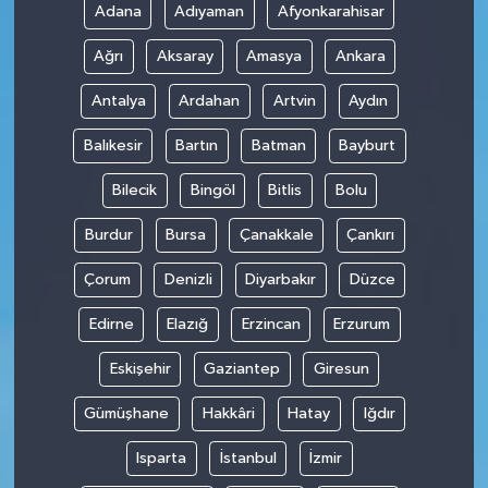
Adana
Adıyaman
Afyonkarahisar
Ağrı
Aksaray
Amasya
Ankara
Antalya
Ardahan
Artvin
Aydın
Balıkesir
Bartın
Batman
Bayburt
Bilecik
Bingöl
Bitlis
Bolu
Burdur
Bursa
Çanakkale
Çankırı
Çorum
Denizli
Diyarbakır
Düzce
Edirne
Elazığ
Erzincan
Erzurum
Eskişehir
Gaziantep
Giresun
Gümüşhane
Hakkâri
Hatay
Iğdır
Isparta
İstanbul
İzmir