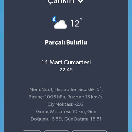
Çankırı
TEKNOLOJİ
°
12
YAŞAM
Parçalı Bulutlu
14 Mart Cumartesi
22:45
°
Nem: %53, Hissedilen Sıcaklık: 5
,
Basınç: 1008 hPa, Rüzgar: 13 km/s,
Çiy Noktası: -2.6,
Görüş Mesafesi: 10 km, Gün
Doğumu: 6:59, Gün Batımı: 18:51