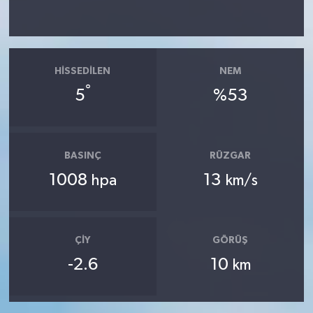
HISSEDILEN
NEM
°
5
%53
BASINÇ
RÜZGAR
1008
13
hpa
km/s
ÇIY
GÖRÜŞ
-2.6
10
km