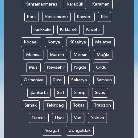
Kahramanmaraş
Karabük
Karaman
Kars
Kastamonu
Kayseri
Kilis
Kırıkkale
Kırklareli
Kırşehir
Kocaeli
Konya
Kütahya
Malatya
Manisa
Mardin
Mersin
Muğla
Muş
Nevşehir
Niğde
Ordu
Osmaniye
Rize
Sakarya
Samsun
Şanlıurfa
Siirt
Sinop
Sivas
Şırnak
Tekirdağ
Tokat
Trabzon
Tunceli
Uşak
Van
Yalova
Yozgat
Zonguldak