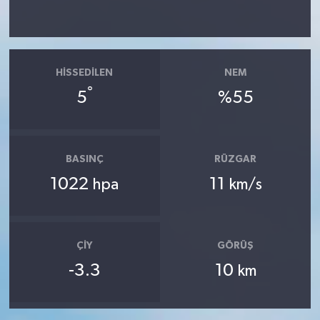
HISSEDILEN
NEM
°
5
%55
BASINÇ
RÜZGAR
1022
11
hpa
km/s
ÇIY
GÖRÜŞ
-3.3
10
km