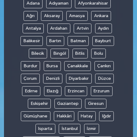
Adana
Adıyaman
Afyonkarahisar
Ağrı
Aksaray
Amasya
Ankara
Antalya
Ardahan
Artvin
Aydın
Balıkesir
Bartın
Batman
Bayburt
Bilecik
Bingöl
Bitlis
Bolu
Burdur
Bursa
Çanakkale
Çankırı
Çorum
Denizli
Diyarbakır
Düzce
Edirne
Elazığ
Erzincan
Erzurum
Eskişehir
Gaziantep
Giresun
Gümüşhane
Hakkâri
Hatay
Iğdır
Isparta
İstanbul
İzmir