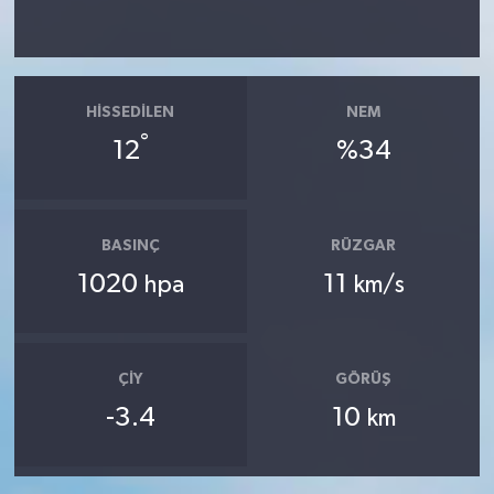
HISSEDILEN
NEM
°
12
%34
BASINÇ
RÜZGAR
1020
11
hpa
km/s
ÇIY
GÖRÜŞ
-3.4
10
km