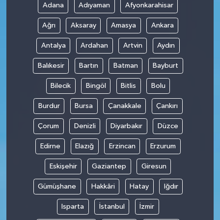
Adana
Adıyaman
Afyonkarahisar
Ağrı
Aksaray
Amasya
Ankara
Antalya
Ardahan
Artvin
Aydın
Balıkesir
Bartın
Batman
Bayburt
Bilecik
Bingöl
Bitlis
Bolu
Burdur
Bursa
Çanakkale
Çankırı
Çorum
Denizli
Diyarbakır
Düzce
Edirne
Elazığ
Erzincan
Erzurum
Eskişehir
Gaziantep
Giresun
Gümüşhane
Hakkâri
Hatay
Iğdır
Isparta
İstanbul
İzmir