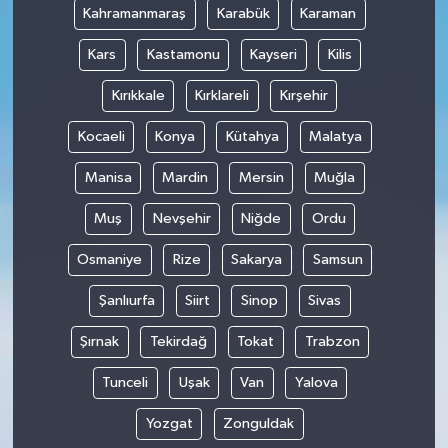
Kahramanmaraş
Karabük
Karaman
Kars
Kastamonu
Kayseri
Kilis
Kırıkkale
Kırklareli
Kırşehir
Kocaeli
Konya
Kütahya
Malatya
Manisa
Mardin
Mersin
Muğla
Muş
Nevşehir
Niğde
Ordu
Osmaniye
Rize
Sakarya
Samsun
Şanlıurfa
Siirt
Sinop
Sivas
Şırnak
Tekirdağ
Tokat
Trabzon
Tunceli
Uşak
Van
Yalova
Yozgat
Zonguldak