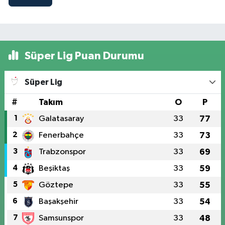
Süper Lig Puan Durumu
Süper Lig
#
Takım
O
P
1
Galatasaray
33
77
2
Fenerbahçe
33
73
3
Trabzonspor
33
69
4
Beşiktaş
33
59
5
Göztepe
33
55
6
Başakşehir
33
54
7
Samsunspor
33
48