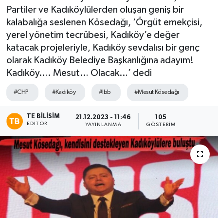
Partiler ve Kadıköylülerden oluşan geniş bir
TEKNOLOJİ
kalabalığa seslenen Kösedağı, ‘Örgüt emekçisi,
yerel yönetim tecrübesi, Kadıköy’e değer
YAŞAM
katacak projeleriyle, Kadıköy sevdalısı bir genç
olarak Kadıköy Belediye Başkanlığına adayım!
Kadıköy…. Mesut… Olacak…’ dedi
#CHP
#Kadıköy
#Ibb
#Mesut Kösedağı
TE BILISIM
21.12.2023 - 11:46
105
EDITÖR
YAYINLANMA
GÖSTERIM