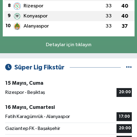
8
Rizespor
33
40
9
Konyaspor
33
40
10
Alanyaspor
33
37
Detaylar için tıklayın
Süper Lig Fikstür
15 Mayıs, Cuma
Rizespor - Beşiktaş
20:00
16 Mayıs, Cumartesi
Fatih Karagümrük - Alanyaspor
17:00
Gaziantep FK - Başakşehir
20:00