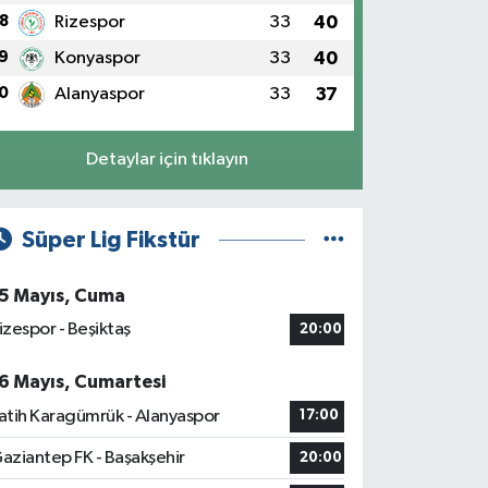
8
Rizespor
33
40
9
Konyaspor
33
40
0
Alanyaspor
33
37
Detaylar için tıklayın
Süper Lig Fikstür
5 Mayıs, Cuma
izespor - Beşiktaş
20:00
6 Mayıs, Cumartesi
atih Karagümrük - Alanyaspor
17:00
aziantep FK - Başakşehir
20:00