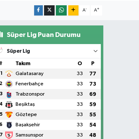
-
+
A
A
Süper Lig Puan Durumu
Süper Lig
#
Takım
O
P
1
Galatasaray
33
77
2
Fenerbahçe
33
73
3
Trabzonspor
33
69
4
Beşiktaş
33
59
5
Göztepe
33
55
6
Başakşehir
33
54
7
Samsunspor
33
48