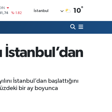
°
AR
10
İstanbul
3620
%0.02
O
8690
%0.19
LİN
0380
%0.18
TIN
2,09000
%0.19
ı İstanbul’dan
100
98,00
%0
OIN
91,74
%-1.82
ılını İstanbul’dan başlattığını
üzdeki bir ay boyunca