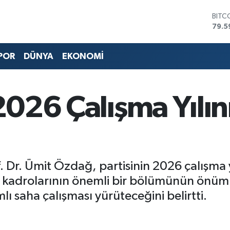
DOL
45,4
EUR
53,3
POR
DÜNYA
EKONOMİ
STER
61,6
G.AL
686
 2026 Çalışma Yılın
BİST
14.5
BITC
79.5
. Dr. Ümit Özdağ, partisinin 2026 çalışma y
 kadrolarının önemli bir bölümünün önüm
ı saha çalışması yürüteceğini belirtti.