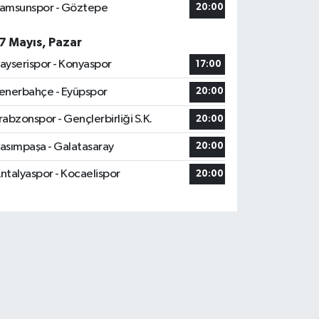
amsunspor - Göztepe
20:00
7 Mayıs, Pazar
ayserispor - Konyaspor
17:00
enerbahçe - Eyüpspor
20:00
rabzonspor - Gençlerbirliği S.K.
20:00
asımpaşa - Galatasaray
20:00
ntalyaspor - Kocaelispor
20:00