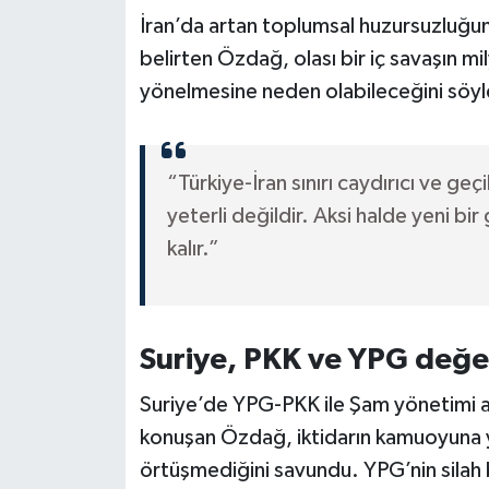
İran’da artan toplumsal huzursuzluğun T
belirten Özdağ, olası bir iç savaşın mi
yönelmesine neden olabileceğini söyl
“Türkiye-İran sınırı caydırıcı ve ge
yeterli değildir. Aksi halde yeni bi
kalır.”
Suriye, PKK ve YPG değe
Suriye’de YPG-PKK ile Şam yönetimi ar
konuşan Özdağ, iktidarın kamuoyuna ya
örtüşmediğini savundu. YPG’nin silah b