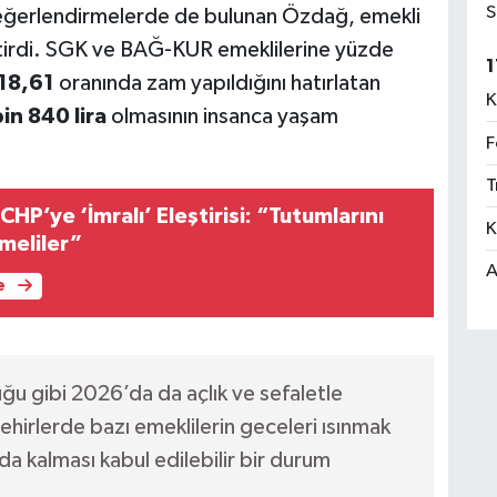
S
değerlendirmelerde de bulunan Özdağ, emekli
ştirdi. SGK ve BAĞ-KUR emeklilerine yüzde
1
18,61
oranında zam yapıldığını hatırlatan
K
in 840 lira
olmasının insanca yaşam
F
T
CHP’ye ‘İmralı’ Eleştirisi: “Tutumlarını
K
meliler”
A
e
ğu gibi 2026’da da açlık ve sefaletle
irlerde bazı emeklilerin geceleri ısınmak
da kalması kabul edilebilir bir durum