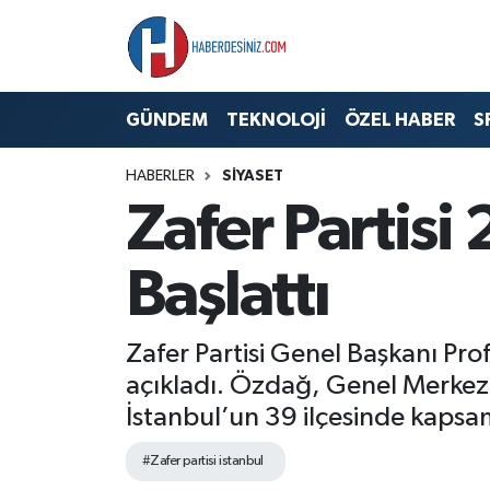
DÜNYA
Nöbetçi Eczaneler
GÜNDEM
TEKNOLOJİ
ÖZEL HABER
S
EĞİTİM
Hava Durumu
HABERLER
SİYASET
EKONOMİ
Namaz Vakitleri
Zafer Partisi
GÜNDEM
Trafik Durumu
Başlattı
ÖZEL HABER
Süper Lig Puan Durumu ve Fikstür
Zafer Partisi Genel Başkanı Prof
SAĞLIK
Tüm Manşetler
açıkladı. Özdağ, Genel Merkez
İstanbul’un 39 ilçesinde kapsaml
SİYASET
Son Dakika Haberleri
#Zafer partisi istanbul
SPOR
Haber Arşivi