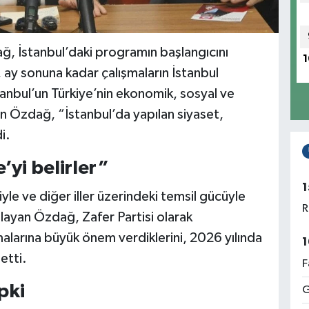
ğ, İstanbul’daki programın başlangıcını
1
 ay sonuna kadar çalışmaların İstanbul
tanbul’un Türkiye’nin ekonomik, sosyal ve
n Özdağ, “İstanbul’da yapılan siyaset,
i.
’yi belirler”
1
yle ve diğer iller üzerindeki temsil gücüyle
R
layan Özdağ, Zafer Partisi olarak
malarına büyük önem verdiklerini, 2026 yılında
1
etti.
F
pki
G