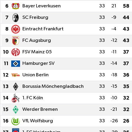
6
Bayer Leverkusen
33
21
58
TEKNOLOJİ
7
SC Freiburg
33
-9
44
YAŞAM
8
Eintracht Frankfurt
33
-4
43
9
FC Augsburg
33
-12
43
10
FSV Mainz 05
33
-11
37
11
Hamburger SV
33
-14
37
12
Union Berlin
33
-18
36
13
Borussia Mönchengladbach
33
-15
35
14
1. FC Köln
33
-10
32
15
Werder Bremen
33
-21
32
16
VfL Wolfsburg
33
-26
26