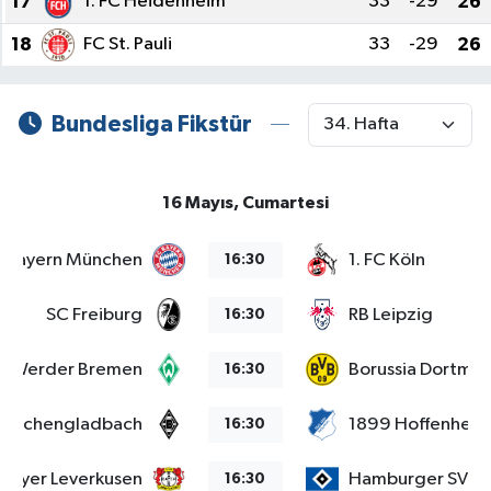
17
1. FC Heidenheim
33
-29
26
18
FC St. Pauli
33
-29
26
Bundesliga Fikstür
16 Mayıs, Cumartesi
Bayern München
1. FC Köln
16:30
SC Freiburg
RB Leipzig
16:30
Werder Bremen
Borussia Dortmu
16:30
 Mönchengladbach
1899 Hoffenheim
16:30
Bayer Leverkusen
Hamburger SV
16:30