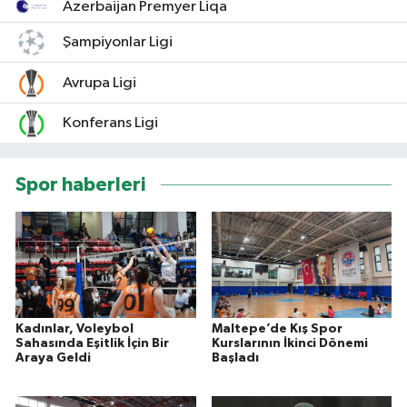
Azerbaijan Premyer Liqa
Şampiyonlar Ligi
Avrupa Ligi
Konferans Ligi
Spor haberleri
Kadınlar, Voleybol
Maltepe’de Kış Spor
Sahasında Eşitlik İçin Bir
Kurslarının İkinci Dönemi
Araya Geldi
Başladı