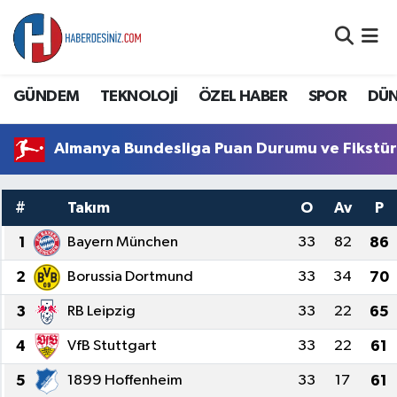
DÜNYA
Nöbetçi Eczaneler
GÜNDEM
TEKNOLOJİ
ÖZEL HABER
SPOR
DÜ
EĞİTİM
Hava Durumu
Almanya Bundesliga Puan Durumu ve Fikstü
EKONOMİ
Namaz Vakitleri
GÜNDEM
Trafik Durumu
#
Takım
O
Av
P
1
Bayern München
33
82
86
ÖZEL HABER
Süper Lig Puan Durumu ve Fikstür
2
Borussia Dortmund
33
34
70
SAĞLIK
Tüm Manşetler
3
RB Leipzig
33
22
65
SİYASET
Son Dakika Haberleri
4
VfB Stuttgart
33
22
61
5
1899 Hoffenheim
33
17
61
SPOR
Haber Arşivi