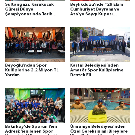
Sultangazi, Karakucak
Beylikdüzü’nde “29 Ekim
Güreşi Dünya
Cumhuriyet Bayramı ve
Şampiyonasında Tarih
Ata’ya Saygı Kupası
Yazdı
Satranç Turnuvası”
Heyecanı
Beyoğlu’ndan Spor
Kartal Belediyesi’nden
Kulüplerine 2,2 Milyon TL
Amatör Spor Kulüplerine
Yardım
Destek Eli
Bakırköy’de Sporun Yeni
Ümraniye Belediyesi’nden
Adresi: Yenilenen Spor
Özel Gereksinimli Bireylere