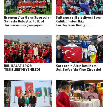
Esenyurt’ta Genç Sporcular
Sultangazi Belediyesi Spor
Sahada Buluştu: Futbol
Kulübü’nden İkiz
Turnuvasının Şampiyonu
Kardeşlerin Kung Fu
Belli Oldu
Başarısı
İBB, BALAT SPOR
Karatenin Altın İsmi Kamil
TESİSLERİ’Ni YENİLEDİ
Üci, Sofya’da Yine Zirvede!