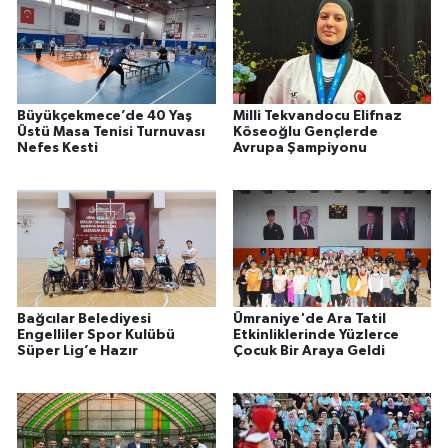
Büyükçekmece’de 40 Yaş
Milli Tekvandocu Elifnaz
Üstü Masa Tenisi Turnuvası
Köseoğlu Gençlerde
Nefes Kesti
Avrupa Şampiyonu
Bağcılar Belediyesi
Ümraniye'de Ara Tatil
Engelliler Spor Kulübü
Etkinliklerinde Yüzlerce
Süper Lig’e Hazır
Çocuk Bir Araya Geldi