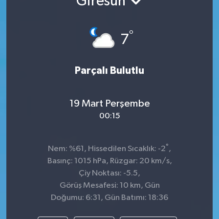
Giresun
TEKNOLOJİ
°
7
YAŞAM
Parçalı Bulutlu
19 Mart Perşembe
00:15
°
Nem: %61, Hissedilen Sıcaklık: -2
,
Basınç: 1015 hPa, Rüzgar: 20 km/s,
Çiy Noktası: -5.5,
Görüş Mesafesi: 10 km, Gün
Doğumu: 6:31, Gün Batımı: 18:36