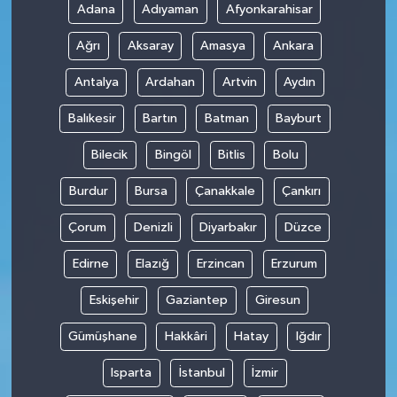
Adana
Adıyaman
Afyonkarahisar
Ağrı
Aksaray
Amasya
Ankara
Antalya
Ardahan
Artvin
Aydın
Balıkesir
Bartın
Batman
Bayburt
Bilecik
Bingöl
Bitlis
Bolu
Burdur
Bursa
Çanakkale
Çankırı
Çorum
Denizli
Diyarbakır
Düzce
Edirne
Elazığ
Erzincan
Erzurum
Eskişehir
Gaziantep
Giresun
Gümüşhane
Hakkâri
Hatay
Iğdır
Isparta
İstanbul
İzmir