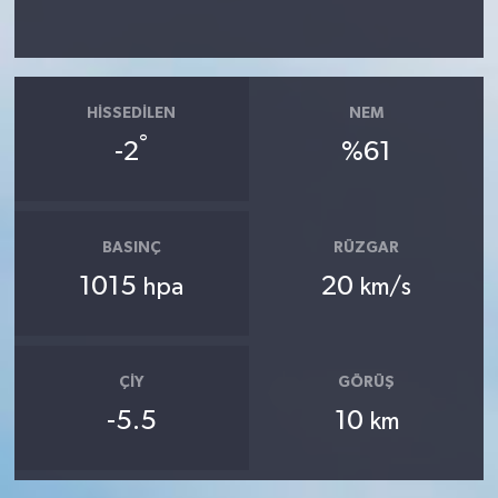
HISSEDILEN
NEM
°
-2
%61
BASINÇ
RÜZGAR
1015
20
hpa
km/s
ÇIY
GÖRÜŞ
-5.5
10
km