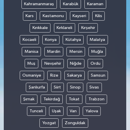
Kahramanmaraş
Karabük
Karaman
Kars
Kastamonu
Kayseri
Kilis
Kırıkkale
Kırklareli
Kırşehir
Kocaeli
Konya
Kütahya
Malatya
Manisa
Mardin
Mersin
Muğla
Muş
Nevşehir
Niğde
Ordu
Osmaniye
Rize
Sakarya
Samsun
Şanlıurfa
Siirt
Sinop
Sivas
Şırnak
Tekirdağ
Tokat
Trabzon
Tunceli
Uşak
Van
Yalova
Yozgat
Zonguldak