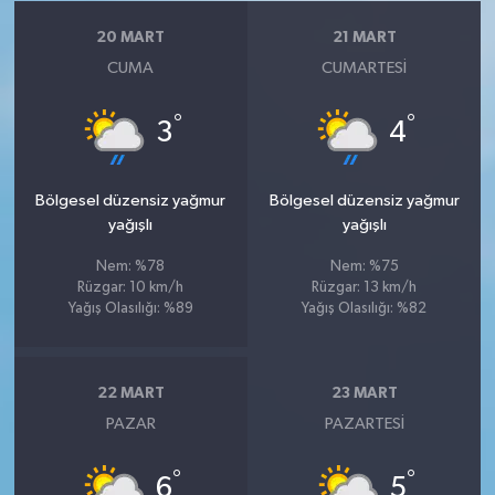
20 MART
21 MART
CUMA
CUMARTESI
°
°
3
4
Bölgesel düzensiz yağmur
Bölgesel düzensiz yağmur
yağışlı
yağışlı
Nem: %78
Nem: %75
Rüzgar: 10 km/h
Rüzgar: 13 km/h
Yağış Olasılığı: %89
Yağış Olasılığı: %82
22 MART
23 MART
PAZAR
PAZARTESI
°
°
6
5