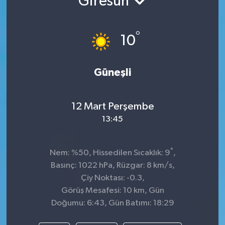
Giresun
TEKNOLOJİ
°
10
YAŞAM
Güneşli
12 Mart Perşembe
13:45
°
Nem: %50, Hissedilen Sıcaklık: 9
,
Basınç: 1022 hPa, Rüzgar: 8 km/s,
Çiy Noktası: -0.3,
Görüş Mesafesi: 10 km, Gün
Doğumu: 6:43, Gün Batımı: 18:29