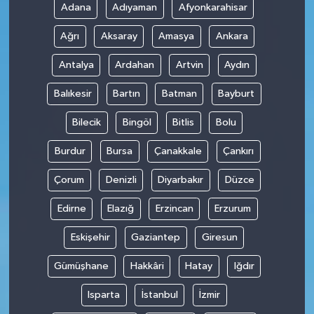
Adana
Adıyaman
Afyonkarahisar
Ağrı
Aksaray
Amasya
Ankara
Antalya
Ardahan
Artvin
Aydın
Balıkesir
Bartın
Batman
Bayburt
Bilecik
Bingöl
Bitlis
Bolu
Burdur
Bursa
Çanakkale
Çankırı
Çorum
Denizli
Diyarbakır
Düzce
Edirne
Elazığ
Erzincan
Erzurum
Eskişehir
Gaziantep
Giresun
Gümüşhane
Hakkâri
Hatay
Iğdır
Isparta
İstanbul
İzmir