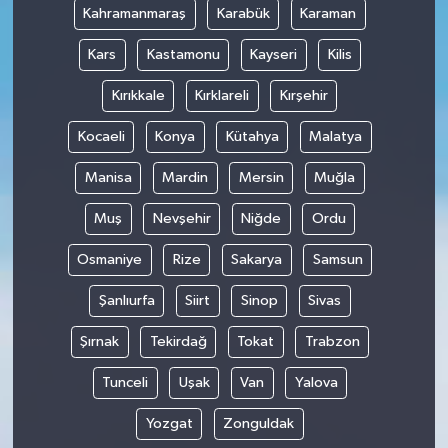
Kahramanmaraş
Karabük
Karaman
Kars
Kastamonu
Kayseri
Kilis
Kırıkkale
Kırklareli
Kırşehir
Kocaeli
Konya
Kütahya
Malatya
Manisa
Mardin
Mersin
Muğla
Muş
Nevşehir
Niğde
Ordu
Osmaniye
Rize
Sakarya
Samsun
Şanlıurfa
Siirt
Sinop
Sivas
Şırnak
Tekirdağ
Tokat
Trabzon
Tunceli
Uşak
Van
Yalova
Yozgat
Zonguldak