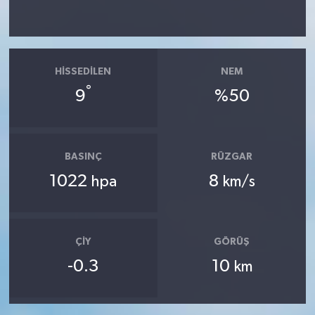
HISSEDILEN
NEM
°
9
%50
BASINÇ
RÜZGAR
1022
8
hpa
km/s
ÇIY
GÖRÜŞ
-0.3
10
km