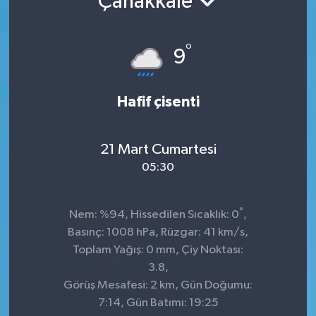
Çanakkale
TEKNOLOJİ
°
9
YAŞAM
Hafif çisenti
21 Mart Cumartesi
05:30
°
Nem: %94, Hissedilen Sıcaklık: 0
,
Basınç: 1008 hPa, Rüzgar: 41 km/s,
Toplam Yağış: 0 mm, Çiy Noktası:
3.8,
Görüş Mesafesi: 2 km, Gün Doğumu:
7:14, Gün Batımı: 19:25