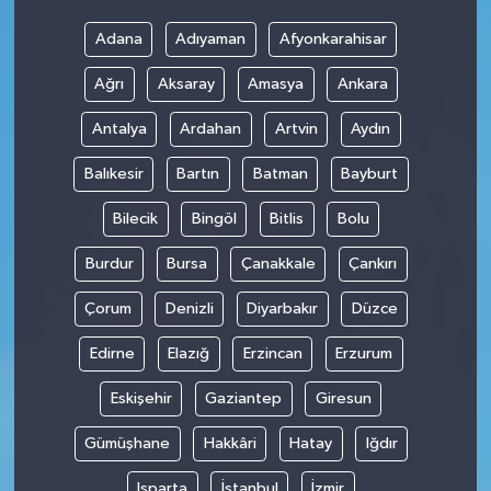
Adana
Adıyaman
Afyonkarahisar
Ağrı
Aksaray
Amasya
Ankara
Antalya
Ardahan
Artvin
Aydın
Balıkesir
Bartın
Batman
Bayburt
Bilecik
Bingöl
Bitlis
Bolu
Burdur
Bursa
Çanakkale
Çankırı
Çorum
Denizli
Diyarbakır
Düzce
Edirne
Elazığ
Erzincan
Erzurum
Eskişehir
Gaziantep
Giresun
Gümüşhane
Hakkâri
Hatay
Iğdır
Isparta
İstanbul
İzmir