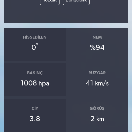
Yozgat
Zonguldak
HISSEDILEN
NEM
°
0
%94
BASINÇ
RÜZGAR
1008
41
hpa
km/s
ÇIY
GÖRÜŞ
3.8
2
km