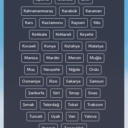
Kahramanmaraş
Karabük
Karaman
Kars
Kastamonu
Kayseri
Kilis
Kırıkkale
Kırklareli
Kırşehir
Kocaeli
Konya
Kütahya
Malatya
Manisa
Mardin
Mersin
Muğla
Muş
Nevşehir
Niğde
Ordu
Osmaniye
Rize
Sakarya
Samsun
Şanlıurfa
Siirt
Sinop
Sivas
Şırnak
Tekirdağ
Tokat
Trabzon
Tunceli
Uşak
Van
Yalova