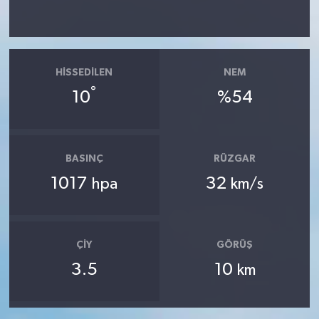
HISSEDILEN
NEM
°
10
%54
BASINÇ
RÜZGAR
1017
32
hpa
km/s
ÇIY
GÖRÜŞ
3.5
10
km