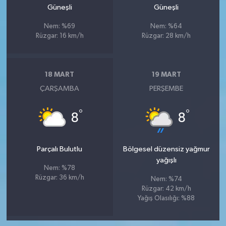
Güneşli
Güneşli
Nem: %69
Nem: %64
Rüzgar: 16 km/h
Rüzgar: 28 km/h
18 MART
19 MART
ÇARŞAMBA
PERŞEMBE
°
°
8
8
Parçalı Bulutlu
Bölgesel düzensiz yağmur
yağışlı
Nem: %78
Rüzgar: 36 km/h
Nem: %74
Rüzgar: 42 km/h
Yağış Olasılığı: %88