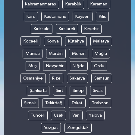
Kahramanmaraş
Karabük
Karaman
Kars
Kastamonu
Kayseri
Kilis
Kırıkkale
Kırklareli
Kırşehir
Kocaeli
Konya
Kütahya
Malatya
Manisa
Mardin
Mersin
Muğla
Muş
Nevşehir
Niğde
Ordu
Osmaniye
Rize
Sakarya
Samsun
Şanlıurfa
Siirt
Sinop
Sivas
Şırnak
Tekirdağ
Tokat
Trabzon
Tunceli
Uşak
Van
Yalova
Yozgat
Zonguldak