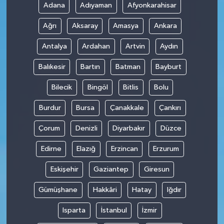
Adana
Adıyaman
Afyonkarahisar
Ağrı
Aksaray
Amasya
Ankara
Antalya
Ardahan
Artvin
Aydın
Balıkesir
Bartın
Batman
Bayburt
Bilecik
Bingöl
Bitlis
Bolu
Burdur
Bursa
Çanakkale
Çankırı
Çorum
Denizli
Diyarbakır
Düzce
Edirne
Elazığ
Erzincan
Erzurum
Eskişehir
Gaziantep
Giresun
Gümüşhane
Hakkâri
Hatay
Iğdır
Isparta
İstanbul
İzmir