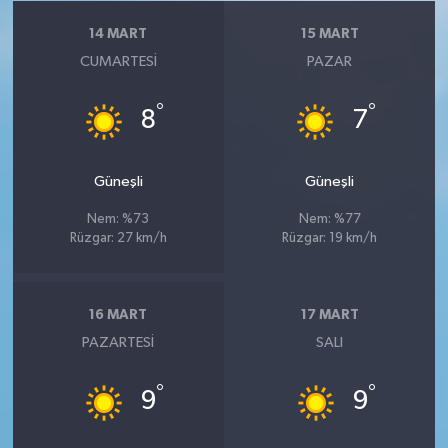
14 MART
15 MART
CUMARTESI
PAZAR
°
°
8
7
Güneşli
Güneşli
Nem: %73
Nem: %77
Rüzgar: 27 km/h
Rüzgar: 19 km/h
16 MART
17 MART
PAZARTESI
SALI
°
°
9
9