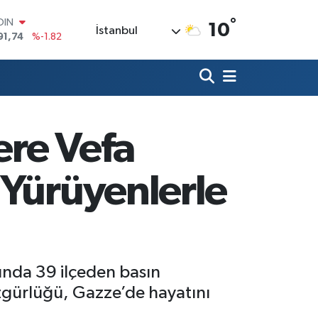
°
AR
10
İstanbul
3620
%0.02
O
8690
%0.19
LİN
0380
%0.18
TIN
2,09000
%0.19
ere Vefa
100
98,00
%0
OIN
 Yürüyenlerle
91,74
%-1.82
ında 39 ilçeden basın
gürlüğü, Gazze’de hayatını