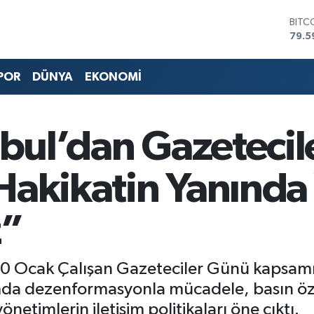
DOL
45,4
EUR
53,3
POR
DÜNYA
EKONOMİ
STER
61,6
G.AL
686
nbul’dan Gazetecil
BİST
14.5
BITC
Hakikatin Yanında
79.5
z”
ı, 10 Ocak Çalışan Gazeteciler Günü kapsam
mda dezenformasyonla mücadele, basın öz
netimlerin iletişim politikaları öne çıktı.