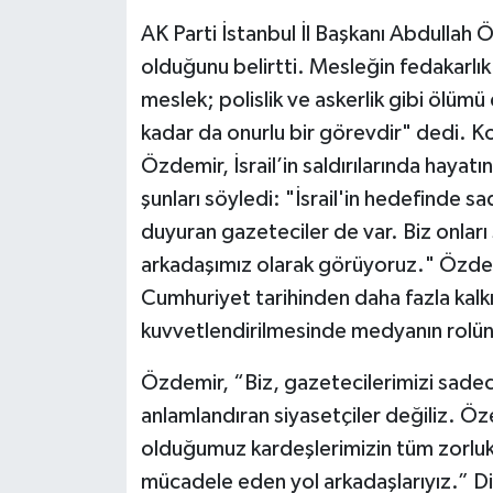
AK Parti İstanbul İl Başkanı Abdullah Ö
olduğunu belirtti. Mesleğin fedakarlı
meslek; polislik ve askerlik gibi ölümü
kadar da onurlu bir görevdir" dedi. 
Özdemir, İsrail’in saldırılarında haya
şunları söyledi: "İsrail'in hedefinde 
duyuran gazeteciler de var. Biz onla
arkadaşımız olarak görüyoruz." Özdemir
Cumhuriyet tarihinden daha fazla kalkı
kuvvetlendirilmesinde medyanın rolünü
Özdemir, “Biz, gazetecilerimizi sade
anlamlandıran siyasetçiler değiliz. Ö
olduğumuz kardeşlerimizin tüm zorluklar
mücadele eden yol arkadaşlarıyız.” Di