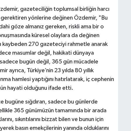
zdemir, gazeteciliğin toplumsal birliğin harcı
k gerektiren yönlerine değinen Özdemir, "Bu
 dahi göze almanız gereken, riskli ama bir o
Konuşmasında küresel olaylara da değinen
tını kaybeden 270 gazeteciyi rahmetle anarak
sadece masumlar değil, hakikati dünyaya
rı sadece bugün değil, 365 gün mücadele
 ayrıca, Türkiye’nin 23 yılda 80 yıllık
nma hamlesi yaptığını hatırlatarak, iç cephenin
n hayati olduğunu ifade etti.
ce bugüne sığdıran, sadece bu günlerde
zellikle 365 günümüzün tamamında bir arada
ını, sıkıntılarını bizzat bilen ve bunun için
yerek basın emekçilerinin yanında olduklarını