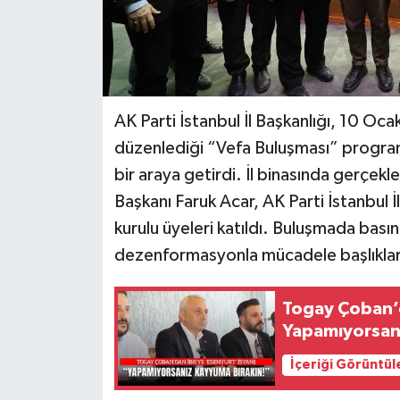
AK Parti İstanbul İl Başkanlığı, 10 Oc
düzenlediği “Vefa Buluşması” progra
bir araya getirdi. İl binasında gerçe
Başkanı Faruk Acar, AK Parti İstanbul 
kurulu üyeleri katıldı. Buluşmada bası
dezenformasyonla mücadele başlıkları
Togay Çoban’d
Yapamıyorsan
İçeriği Görüntül