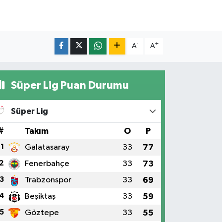
-
+
A
A
Süper Lig Puan Durumu
Süper Lig
#
Takım
O
P
1
Galatasaray
33
77
2
Fenerbahçe
33
73
3
Trabzonspor
33
69
4
Beşiktaş
33
59
5
Göztepe
33
55