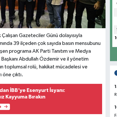
ak Çalışan Gazeteciler Günü dolayısıyla
1
mında 39 ilçeden çok sayıda basın mensubunu
kleşen programa AK Parti Tanıtım ve Medya
İl Başkanı Abdullah Özdemir ve il yönetim
nın toplumsal rolü, hakikat mücadelesi ve
 öne çıktı.
1
an İBB’ye Esenyurt İsyanı:
R
ız Kayyuma Bırakın
e
1
F