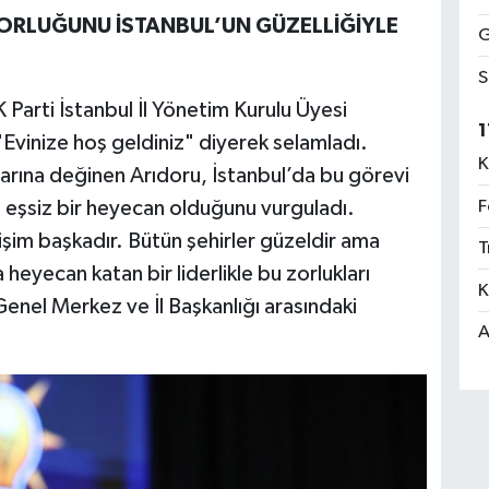
ZORLUĞUNU İSTANBUL’UN GÜZELLİĞİYLE
G
S
Parti İstanbul İl Yönetim Kurulu Üyesi
1
Evinize hoş geldiniz" diyerek selamladı.
K
larına değinen Arıdoru, İstanbul’da bu görevi
F
eşsiz bir heyecan olduğunu vurguladı.
tişim başkadır. Bütün şehirler güzeldir ama
T
eyecan katan bir liderlikle bu zorlukları
K
nel Merkez ve İl Başkanlığı arasındaki
A