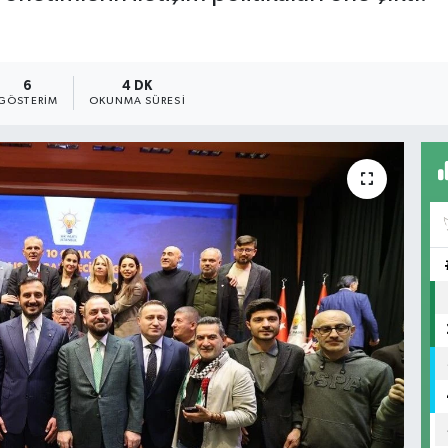
6
4 DK
GÖSTERIM
OKUNMA SÜRESI