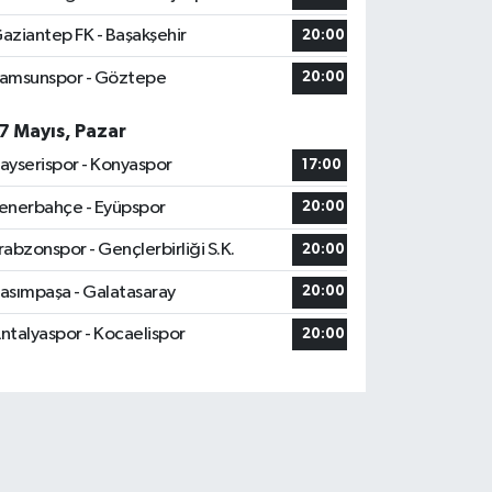
aziantep FK - Başakşehir
20:00
amsunspor - Göztepe
20:00
7 Mayıs, Pazar
ayserispor - Konyaspor
17:00
enerbahçe - Eyüpspor
20:00
rabzonspor - Gençlerbirliği S.K.
20:00
asımpaşa - Galatasaray
20:00
ntalyaspor - Kocaelispor
20:00