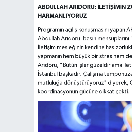
ABDULLAH ARIDORU: İLETİŞİMİN 
HARMANLIYORUZ
Programın açılış konuşmasını yapan AK 
Abdullah Arıdoru, basın mensuplarını "
İletişim mesleğinin kendine has zorluk
yapmanın hem büyük bir stres hem de 
Arıdoru, "Bütün işler güzeldir ama ile
İstanbul başkadır. Çalışma temponuza h
mutluluğa dönüştürüyoruz" diyerek, Ge
koordinasyonun gücüne dikkat çekti.