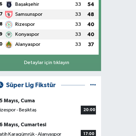
6
Başakşehir
33
54
7
Samsunspor
33
48
8
Rizespor
33
40
9
Konyaspor
33
40
0
Alanyaspor
33
37
Detaylar için tıklayın
Süper Lig Fikstür
5 Mayıs, Cuma
izespor - Beşiktaş
20:00
6 Mayıs, Cumartesi
atih Karagümrük - Alanyaspor
17:00