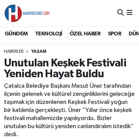
DÜNYA
Nöbetçi Eczaneler
GÜNDEM
TEKNOLOJİ
ÖZEL HABER
SPOR
DÜ
EĞİTİM
Hava Durumu
HABERLER
YAŞAM
EKONOMİ
Namaz Vakitleri
Unutulan Keşkek Festivali
GÜNDEM
Trafik Durumu
Yeniden Hayat Buldu
Çatalca Belediye Başkanı Mesut Üner tarafından
ÖZEL HABER
Süper Lig Puan Durumu ve Fikstür
ilçenin gelenek ve kültürel zenginliklerini geleceğe
taşımak için düzenlenen Keşkek Festivali yoğun
SAĞLIK
Tüm Manşetler
bir katılımla gerçekleşti. Üner “Yıllar önce keşkek
festivali mahallemizde yapılıyordu. Bizler
SİYASET
Son Dakika Haberleri
unutulan bu kültürü yeniden canlandıralım istedik”
dedi.
SPOR
Haber Arşivi