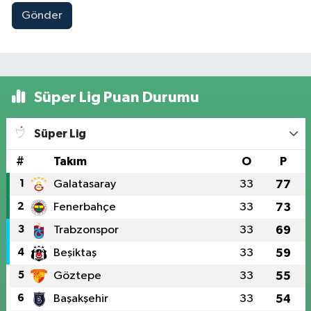
Gönder
Süper Lig Puan Durumu
Süper Lig
#
Takım
O
P
1
Galatasaray
33
77
2
Fenerbahçe
33
73
3
Trabzonspor
33
69
4
Beşiktaş
33
59
5
Göztepe
33
55
6
Başakşehir
33
54