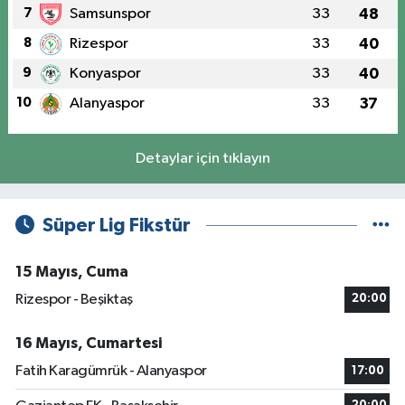
7
Samsunspor
33
48
8
Rizespor
33
40
9
Konyaspor
33
40
10
Alanyaspor
33
37
Detaylar için tıklayın
Süper Lig Fikstür
15 Mayıs, Cuma
Rizespor - Beşiktaş
20:00
16 Mayıs, Cumartesi
Fatih Karagümrük - Alanyaspor
17:00