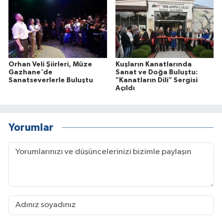
Orhan Veli Şiirleri, Müze
Kuşların Kanatlarında
Gazhane'de
Sanat ve Doğa Buluştu:
Sanatseverlerle Buluştu
"Kanatların Dili" Sergisi
Açıldı
Yorumlar