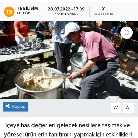
TE BILISIM
28.07.2022 - 17:39
91
TEKNOLOJİ
EDITÖR
YAYINLANMA
GÖSTERIM
YAŞAM
Paylaş
-
+
A
A
İlçeye has değerleri gelecek nesillere taşımak ve
yöresel ürünlerin tanıtımını yapmak için etkinlikleri