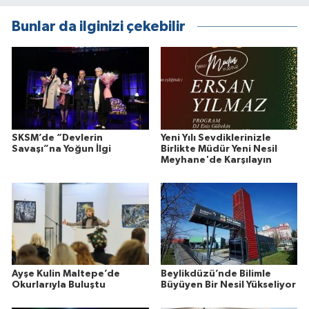
Bunlar da ilginizi çekebilir
SKSM’de “Devlerin
Yeni Yılı Sevdiklerinizle
Savaşı”na Yoğun İlgi
Birlikte Müdür Yeni Nesil
Meyhane'de Karşılayın
Ayşe Kulin Maltepe’de
Beylikdüzü’nde Bilimle
Okurlarıyla Buluştu
Büyüyen Bir Nesil Yükseliyor