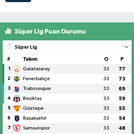
Süper Lig Puan Durumu
Süper Lig
#
Takım
O
P
1
Galatasaray
33
77
2
Fenerbahçe
33
73
3
Trabzonspor
33
69
4
Beşiktaş
33
59
5
Göztepe
33
55
6
Başakşehir
33
54
7
Samsunspor
33
48