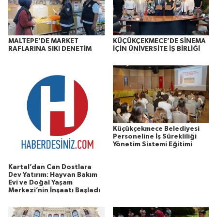
MALTEPE’DE MARKET
KÜÇÜKÇEKMECE’DE SİNEMA
RAFLARINA SIKI DENETİM
İÇİN ÜNİVERSİTE İŞ BİRLİĞİ
Küçükçekmece Belediyesi
Personeline İş Sürekliliği
Yönetim Sistemi Eğitimi
Kartal’dan Can Dostlara
Dev Yatırım: Hayvan Bakım
Evi ve Doğal Yaşam
Merkezi’nin İnşaatı Başladı