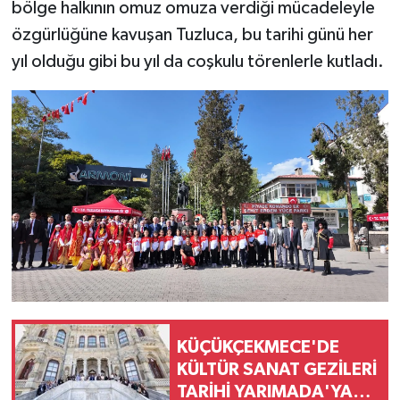
bölge halkının omuz omuza verdiği mücadeleyle
özgürlüğüne kavuşan Tuzluca, bu tarihi günü her
yıl olduğu gibi bu yıl da coşkulu törenlerle kutladı.
KÜÇÜKÇEKMECE'DE
KÜLTÜR SANAT GEZİLERİ
TARİHİ YARIMADA'YA