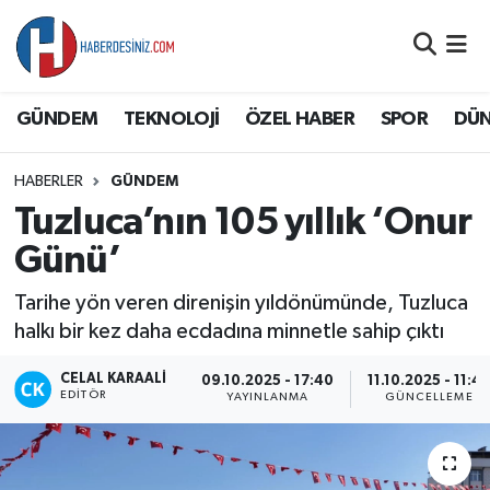
DÜNYA
Nöbetçi Eczaneler
GÜNDEM
TEKNOLOJİ
ÖZEL HABER
SPOR
DÜ
EĞİTİM
Hava Durumu
HABERLER
GÜNDEM
EKONOMİ
Namaz Vakitleri
Tuzluca’nın 105 yıllık ‘Onur
GÜNDEM
Trafik Durumu
Günü’
Tarihe yön veren direnişin yıldönümünde, Tuzluca
ÖZEL HABER
Süper Lig Puan Durumu ve Fikstür
halkı bir kez daha ecdadına minnetle sahip çıktı
SAĞLIK
Tüm Manşetler
CELAL KARAALI
09.10.2025 - 17:40
11.10.2025 - 11:4
EDITÖR
YAYINLANMA
GÜNCELLEME
SİYASET
Son Dakika Haberleri
SPOR
Haber Arşivi