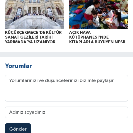
KÜÇÜKÇEKMECE'DE KÜLTÜR
AÇIK HAVA
SANAT GEZİLERİ TARİHİ
KÜTÜPHANESİ'NDE
YARIMADA'YA UZANIYOR
KİTAPLARLA BÜYÜYEN NESİL
Yorumlar
Gönder