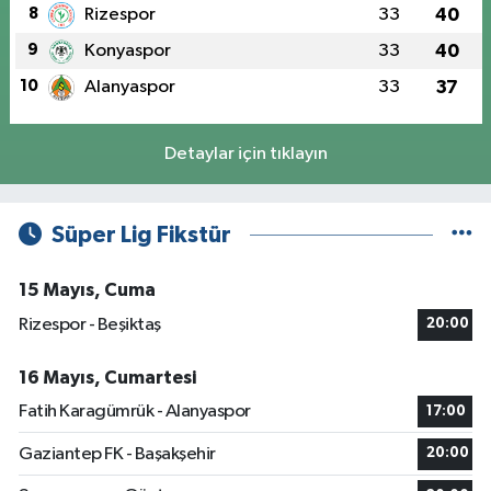
8
Rizespor
33
40
9
Konyaspor
33
40
10
Alanyaspor
33
37
Detaylar için tıklayın
Süper Lig Fikstür
15 Mayıs, Cuma
Rizespor - Beşiktaş
20:00
16 Mayıs, Cumartesi
Fatih Karagümrük - Alanyaspor
17:00
Gaziantep FK - Başakşehir
20:00