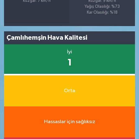
Rüzgar: 7 km/h
Rüzgar: 9 km/h
Yağış Olasılığı: %73
Kar Olasılığı: %18
Çamlıhemşin Hava Kalitesi
İyi
1
Orta
Hassaslar için sağlıksız