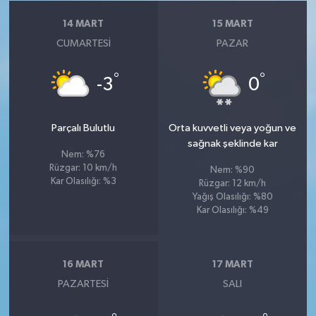
14 MART
15 MART
CUMARTESI
PAZAR
°
°
-3
0
Parçalı Bulutlu
Orta kuvvetli veya yoğun ve
sağnak şeklinde kar
Nem: %76
Rüzgar: 10 km/h
Nem: %90
Kar Olasılığı: %3
Rüzgar: 12 km/h
Yağış Olasılığı: %80
Kar Olasılığı: %49
16 MART
17 MART
PAZARTESI
SALI