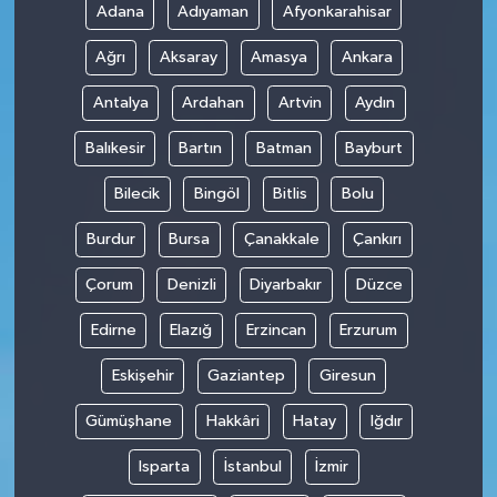
Adana
Adıyaman
Afyonkarahisar
Ağrı
Aksaray
Amasya
Ankara
Antalya
Ardahan
Artvin
Aydın
Balıkesir
Bartın
Batman
Bayburt
Bilecik
Bingöl
Bitlis
Bolu
Burdur
Bursa
Çanakkale
Çankırı
Çorum
Denizli
Diyarbakır
Düzce
Edirne
Elazığ
Erzincan
Erzurum
Eskişehir
Gaziantep
Giresun
Gümüşhane
Hakkâri
Hatay
Iğdır
Isparta
İstanbul
İzmir