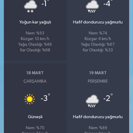
°
°
-1
-4
Yoğun kar yağışlı
Hafif dondurucu yağmurlu
Nem: %93
Nem: %74
Rüzgar: 10 km/h
Rüzgar: 6 km/h
Yağış Olasılığı: %66
Yağış Olasılığı: %67
Kar Olasılığı: %68
Kar Olasılığı: %33
18 MART
19 MART
ÇARŞAMBA
PERŞEMBE
°
°
-3
-2
Güneşli
Hafif dondurucu yağmurlu
Nem: %70
Nem: %69