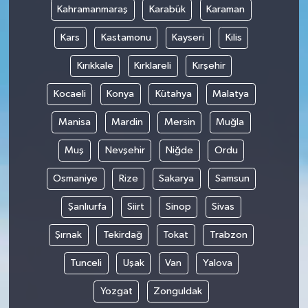
Kahramanmaraş
Karabük
Karaman
Kars
Kastamonu
Kayseri
Kilis
Kırıkkale
Kırklareli
Kırşehir
Kocaeli
Konya
Kütahya
Malatya
Manisa
Mardin
Mersin
Muğla
Muş
Nevşehir
Niğde
Ordu
Osmaniye
Rize
Sakarya
Samsun
Şanlıurfa
Siirt
Sinop
Sivas
Şırnak
Tekirdağ
Tokat
Trabzon
Tunceli
Uşak
Van
Yalova
Yozgat
Zonguldak