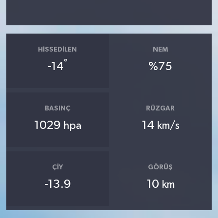
HISSEDILEN
NEM
°
-14
%75
BASINÇ
RÜZGAR
1029
14
hpa
km/s
ÇIY
GÖRÜŞ
-13.9
10
km