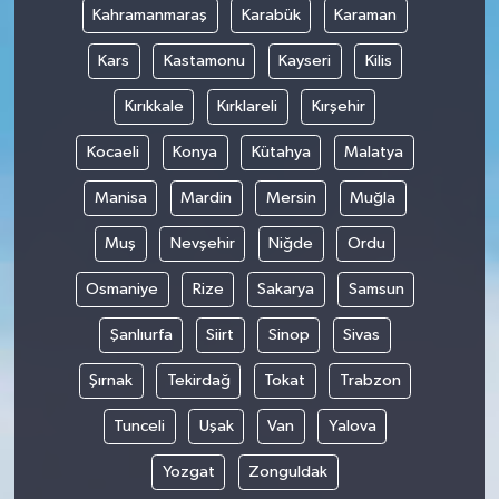
Kahramanmaraş
Karabük
Karaman
Kars
Kastamonu
Kayseri
Kilis
Kırıkkale
Kırklareli
Kırşehir
Kocaeli
Konya
Kütahya
Malatya
Manisa
Mardin
Mersin
Muğla
Muş
Nevşehir
Niğde
Ordu
Osmaniye
Rize
Sakarya
Samsun
Şanlıurfa
Siirt
Sinop
Sivas
Şırnak
Tekirdağ
Tokat
Trabzon
Tunceli
Uşak
Van
Yalova
Yozgat
Zonguldak