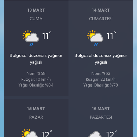
13 MART
14 MART
CUMA
CUMARTESI
°
°
11
11
Bölgesel düzensiz yağmur
Bölgesel düzensiz yağmur
yağışlı
yağışlı
Nem: %58
Nem: %63
Rüzgar: 10 km/h
Rüzgar: 22 km/h
Yağış Olasılığı: %84
Yağış Olasılığı: %78
15 MART
16 MART
PAZAR
PAZARTESI
°
°
12
12