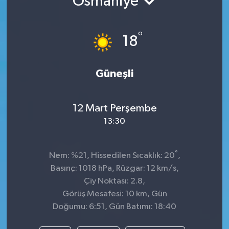
Osmaniye
TEKNOLOJİ
°
18
YAŞAM
Güneşli
12 Mart Perşembe
13:30
°
Nem: %21, Hissedilen Sıcaklık: 20
,
Basınç: 1018 hPa, Rüzgar: 12 km/s,
Çiy Noktası: 2.8,
Görüş Mesafesi: 10 km, Gün
Doğumu: 6:51, Gün Batımı: 18:40