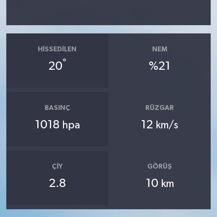
HISSEDILEN
NEM
°
20
%21
BASINÇ
RÜZGAR
1018
12
hpa
km/s
ÇIY
GÖRÜŞ
2.8
10
km