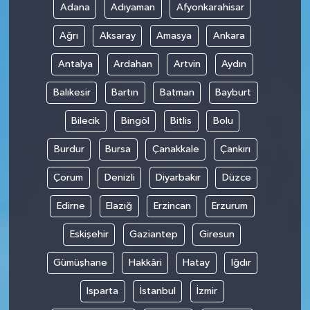
Adana
Adıyaman
Afyonkarahisar
Ağrı
Aksaray
Amasya
Ankara
Antalya
Ardahan
Artvin
Aydın
Balıkesir
Bartın
Batman
Bayburt
Bilecik
Bingöl
Bitlis
Bolu
Burdur
Bursa
Çanakkale
Çankırı
Çorum
Denizli
Diyarbakır
Düzce
Edirne
Elazığ
Erzincan
Erzurum
Eskişehir
Gaziantep
Giresun
Gümüşhane
Hakkâri
Hatay
Iğdır
Isparta
İstanbul
İzmir