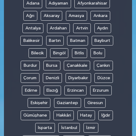
Adana
Adıyaman
Afyonkarahisar
Ağrı
Aksaray
Amasya
Ankara
Antalya
Ardahan
Artvin
Aydın
Balıkesir
Bartın
Batman
Bayburt
Bilecik
Bingöl
Bitlis
Bolu
Burdur
Bursa
Çanakkale
Çankırı
Çorum
Denizli
Diyarbakır
Düzce
Edirne
Elazığ
Erzincan
Erzurum
Eskişehir
Gaziantep
Giresun
Gümüşhane
Hakkâri
Hatay
Iğdır
Isparta
İstanbul
İzmir