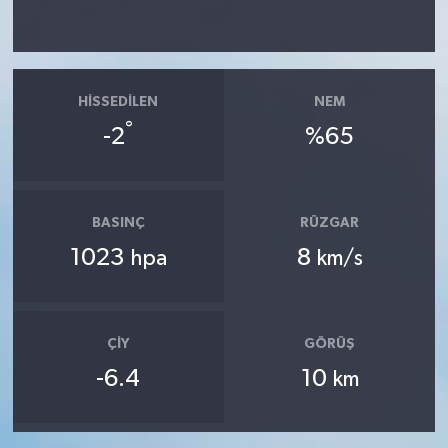
HISSEDILEN
NEM
°
-2
%65
BASINÇ
RÜZGAR
1023
8
hpa
km/s
ÇIY
GÖRÜŞ
-6.4
10
km