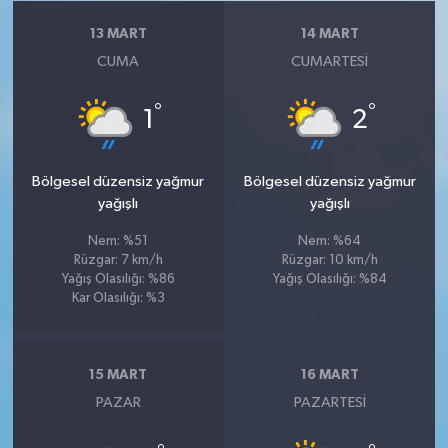
13 MART
14 MART
CUMA
CUMARTESI
°
°
1
2
Bölgesel düzensiz yağmur
Bölgesel düzensiz yağmur
yağışlı
yağışlı
Nem: %51
Nem: %64
Rüzgar: 7 km/h
Rüzgar: 10 km/h
Yağış Olasılığı: %86
Yağış Olasılığı: %84
Kar Olasılığı: %3
15 MART
16 MART
PAZAR
PAZARTESI