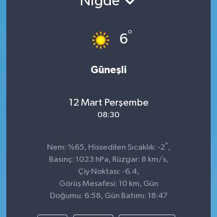
Niğde
TEKNOLOJİ
°
6
YAŞAM
Güneşli
12 Mart Perşembe
08:30
°
Nem: %65, Hissedilen Sıcaklık: -2
,
Basınç: 1023 hPa, Rüzgar: 8 km/s,
Çiy Noktası: -6.4,
Görüş Mesafesi: 10 km, Gün
Doğumu: 6:58, Gün Batımı: 18:47