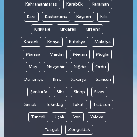
Kahramanmaraş
Karabük
Karaman
Kars
Kastamonu
Kayseri
Kilis
Kırıkkale
Kırklareli
Kırşehir
Kocaeli
Konya
Kütahya
Malatya
Manisa
Mardin
Mersin
Muğla
Muş
Nevşehir
Niğde
Ordu
Osmaniye
Rize
Sakarya
Samsun
Şanlıurfa
Siirt
Sinop
Sivas
Şırnak
Tekirdağ
Tokat
Trabzon
Tunceli
Uşak
Van
Yalova
Yozgat
Zonguldak