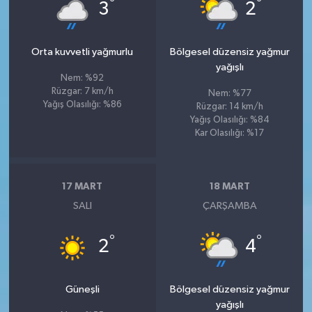
°
°
3
2
Orta kuvvetli yağmurlu
Bölgesel düzensiz yağmur
yağışlı
Nem: %92
Rüzgar: 7 km/h
Nem: %77
Yağış Olasılığı: %86
Rüzgar: 14 km/h
Yağış Olasılığı: %84
Kar Olasılığı: %17
17 MART
18 MART
SALI
ÇARŞAMBA
°
°
2
4
Güneşli
Bölgesel düzensiz yağmur
yağışlı