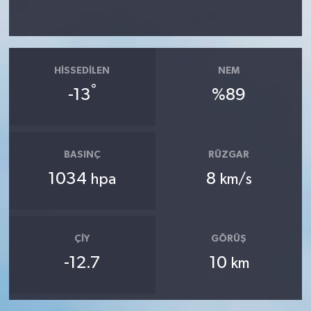
HISSEDILEN
NEM
°
-13
%89
BASINÇ
RÜZGAR
1034
8
hpa
km/s
ÇIY
GÖRÜŞ
-12.7
10
km