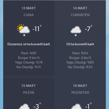
13 MART
14 MART
CUMA
CUMARTESI
°
°
-11
-7
Düzensiz orta kuvvetli karlı
Orta kuvvetli karlı
Nem: %89
Nem: %94
Rüzgar: 6 km/h
Rüzgar: 4 km/h
Yağış Olasılığı: %78
Yağış Olasılığı: %85
Kar Olasılığı: %10
Kar Olasılığı: %53
15 MART
16 MART
PAZAR
PAZARTESI
°
°
-3
-1