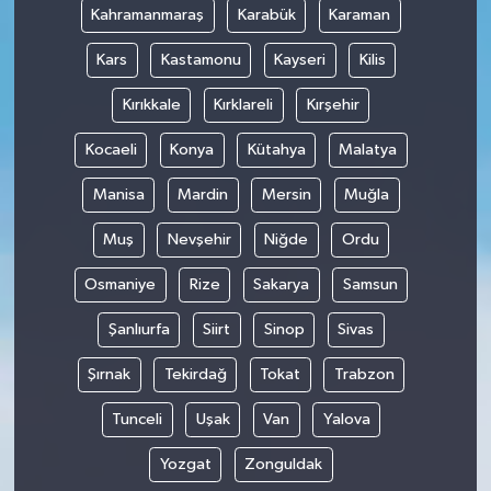
Kahramanmaraş
Karabük
Karaman
Kars
Kastamonu
Kayseri
Kilis
Kırıkkale
Kırklareli
Kırşehir
Kocaeli
Konya
Kütahya
Malatya
Manisa
Mardin
Mersin
Muğla
Muş
Nevşehir
Niğde
Ordu
Osmaniye
Rize
Sakarya
Samsun
Şanlıurfa
Siirt
Sinop
Sivas
Şırnak
Tekirdağ
Tokat
Trabzon
Tunceli
Uşak
Van
Yalova
Yozgat
Zonguldak