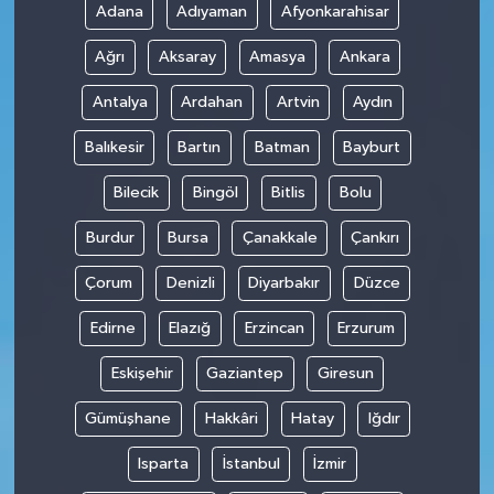
Adana
Adıyaman
Afyonkarahisar
Ağrı
Aksaray
Amasya
Ankara
Antalya
Ardahan
Artvin
Aydın
Balıkesir
Bartın
Batman
Bayburt
Bilecik
Bingöl
Bitlis
Bolu
Burdur
Bursa
Çanakkale
Çankırı
Çorum
Denizli
Diyarbakır
Düzce
Edirne
Elazığ
Erzincan
Erzurum
Eskişehir
Gaziantep
Giresun
Gümüşhane
Hakkâri
Hatay
Iğdır
Isparta
İstanbul
İzmir