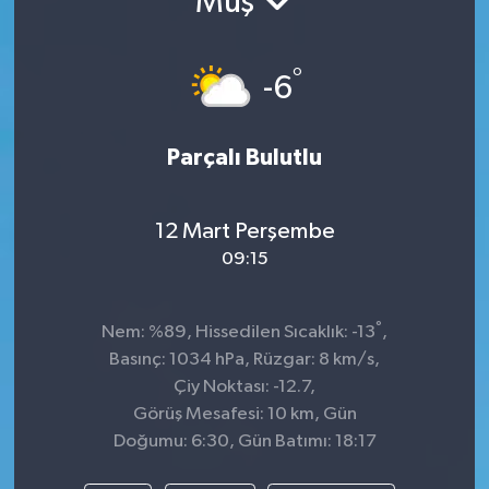
Muş
TEKNOLOJİ
°
-6
YAŞAM
Parçalı Bulutlu
12 Mart Perşembe
09:15
°
Nem: %89, Hissedilen Sıcaklık: -13
,
Basınç: 1034 hPa, Rüzgar: 8 km/s,
Çiy Noktası: -12.7,
Görüş Mesafesi: 10 km, Gün
Doğumu: 6:30, Gün Batımı: 18:17