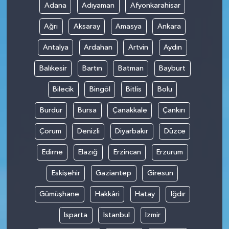
Adana
Adıyaman
Afyonkarahisar
Ağrı
Aksaray
Amasya
Ankara
Antalya
Ardahan
Artvin
Aydın
Balıkesir
Bartın
Batman
Bayburt
Bilecik
Bingöl
Bitlis
Bolu
Burdur
Bursa
Çanakkale
Çankırı
Çorum
Denizli
Diyarbakır
Düzce
Edirne
Elazığ
Erzincan
Erzurum
Eskişehir
Gaziantep
Giresun
Gümüşhane
Hakkâri
Hatay
Iğdır
Isparta
İstanbul
İzmir