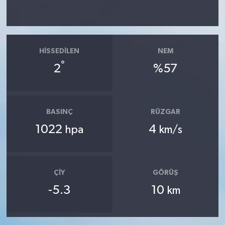
HISSEDILEN
NEM
°
2
%57
BASINÇ
RÜZGAR
1022
4
hpa
km/s
ÇIY
GÖRÜŞ
-5.3
10
km