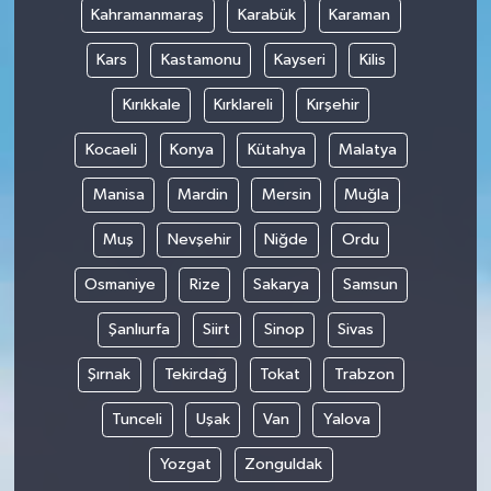
Kahramanmaraş
Karabük
Karaman
Kars
Kastamonu
Kayseri
Kilis
Kırıkkale
Kırklareli
Kırşehir
Kocaeli
Konya
Kütahya
Malatya
Manisa
Mardin
Mersin
Muğla
Muş
Nevşehir
Niğde
Ordu
Osmaniye
Rize
Sakarya
Samsun
Şanlıurfa
Siirt
Sinop
Sivas
Şırnak
Tekirdağ
Tokat
Trabzon
Tunceli
Uşak
Van
Yalova
Yozgat
Zonguldak