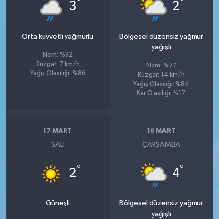
°
°
3
2
Orta kuvvetli yağmurlu
Bölgesel düzensiz yağmur
yağışlı
Nem: %92
Rüzgar: 7 km/h
Nem: %77
Yağış Olasılığı: %86
Rüzgar: 14 km/h
Yağış Olasılığı: %84
Kar Olasılığı: %17
17 MART
18 MART
SALI
ÇARŞAMBA
°
°
2
4
Güneşli
Bölgesel düzensiz yağmur
yağışlı