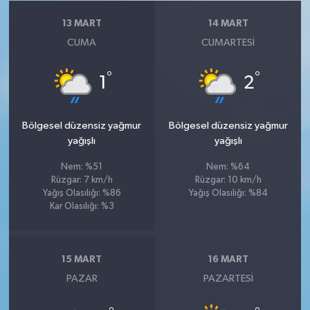
13 MART
14 MART
CUMA
CUMARTESI
°
°
1
2
Bölgesel düzensiz yağmur
Bölgesel düzensiz yağmur
yağışlı
yağışlı
Nem: %51
Nem: %64
Rüzgar: 7 km/h
Rüzgar: 10 km/h
Yağış Olasılığı: %86
Yağış Olasılığı: %84
Kar Olasılığı: %3
15 MART
16 MART
PAZAR
PAZARTESI