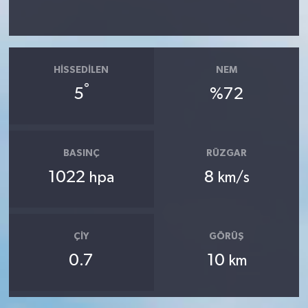
HISSEDILEN
NEM
°
5
%72
BASINÇ
RÜZGAR
1022
8
hpa
km/s
ÇIY
GÖRÜŞ
0.7
10
km