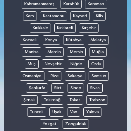
Kahramanmaraş
Karabük
Karaman
Kars
Kastamonu
Kayseri
Kilis
Kırıkkale
Kırklareli
Kırşehir
Kocaeli
Konya
Kütahya
Malatya
Manisa
Mardin
Mersin
Muğla
Muş
Nevşehir
Niğde
Ordu
Osmaniye
Rize
Sakarya
Samsun
Şanlıurfa
Siirt
Sinop
Sivas
Şırnak
Tekirdağ
Tokat
Trabzon
Tunceli
Uşak
Van
Yalova
Yozgat
Zonguldak