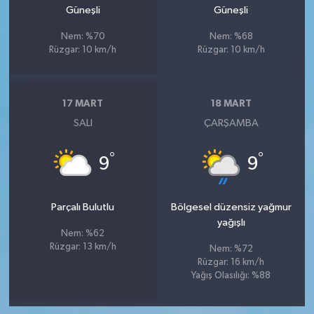
Güneşli
Güneşli
Nem: %70
Nem: %68
Rüzgar: 10 km/h
Rüzgar: 10 km/h
17 MART
18 MART
SALI
ÇARŞAMBA
°
°
9
9
Parçalı Bulutlu
Bölgesel düzensiz yağmur
yağışlı
Nem: %62
Rüzgar: 13 km/h
Nem: %72
Rüzgar: 16 km/h
Yağış Olasılığı: %88