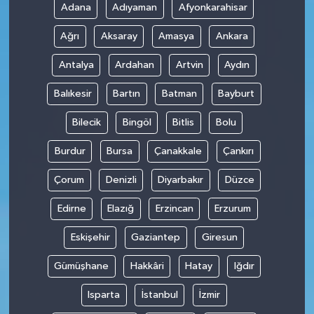
Adana
Adıyaman
Afyonkarahisar
Ağrı
Aksaray
Amasya
Ankara
Antalya
Ardahan
Artvin
Aydın
Balıkesir
Bartın
Batman
Bayburt
Bilecik
Bingöl
Bitlis
Bolu
Burdur
Bursa
Çanakkale
Çankırı
Çorum
Denizli
Diyarbakır
Düzce
Edirne
Elazığ
Erzincan
Erzurum
Eskişehir
Gaziantep
Giresun
Gümüşhane
Hakkâri
Hatay
Iğdır
Isparta
İstanbul
İzmir