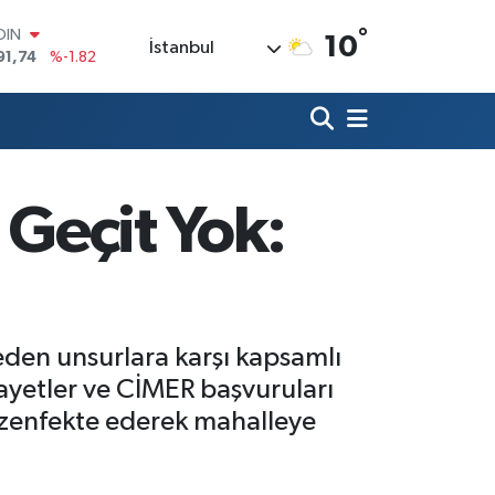
91,74
%-1.82
°
AR
10
İstanbul
3620
%0.02
O
8690
%0.19
LİN
0380
%0.18
TIN
2,09000
%0.19
 Geçit Yok:
100
98,00
%0
 eden unsurlara karşı kapsamlı
kayetler ve CİMER başvuruları
dezenfekte ederek mahalleye