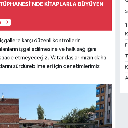
G
ÜTÜPHANESİ'NDE KİTAPLARLA BÜYÜYEN
S
e
1
K
işgallere karşı düzenli kontrollerin
F
anların işgal edilmesine ve halk sağlığını
T
üsaade etmeyeceğiz. Vatandaşlarımızın daha
larını sürdürebilmeleri için denetimlerimiz
K
A