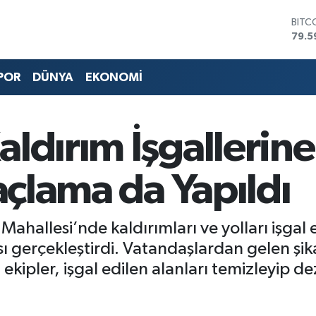
79.5
DOL
45,4
EUR
53,3
POR
DÜNYA
EKONOMİ
STER
61,6
G.AL
686
ldırım İşgallerine
BİST
14.5
laçlama da Yapıldı
Mahallesi’nde kaldırımları ve yolları işgal
sı gerçekleştirdi. Vatandaşlardan gelen şi
kipler, işgal edilen alanları temizleyip 