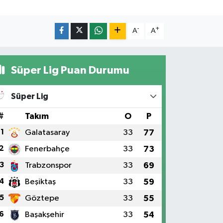
-
+
A
A
Süper Lig Puan Durumu
Süper Lig
#
Takım
O
P
1
Galatasaray
33
77
2
Fenerbahçe
33
73
3
Trabzonspor
33
69
4
Beşiktaş
33
59
5
Göztepe
33
55
6
Başakşehir
33
54