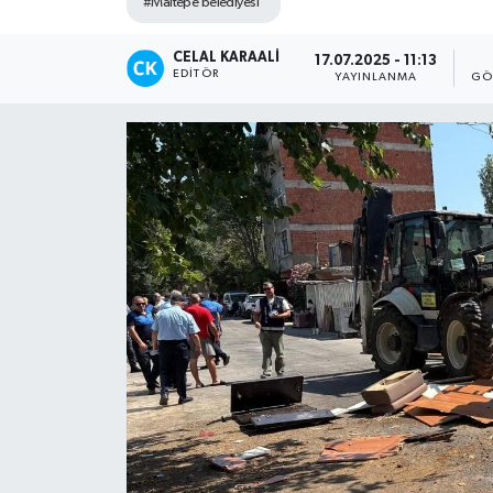
#Maltepe belediyesi
TEKNOLOJİ
CELAL KARAALI
17.07.2025 - 11:13
EDITÖR
YAYINLANMA
GÖ
YAŞAM