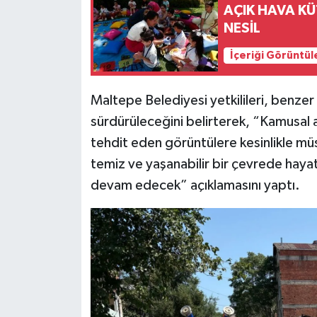
AÇIK HAVA K
NESİL
İçeriği Görüntül
Maltepe Belediyesi yetkilileri, benzer 
sürdürüleceğini belirterek, “Kamusal al
tehdit eden görüntülere kesinlikle m
temiz ve yaşanabilir bir çevrede hayat
devam edecek” açıklamasını yaptı.