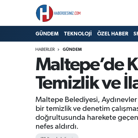
DÜNYA
Nöbetçi Eczaneler
GÜNDEM
TEKNOLOJİ
ÖZEL HABER
S
EĞİTİM
Hava Durumu
HABERLER
GÜNDEM
EKONOMİ
Namaz Vakitleri
Maltepe’de Ka
GÜNDEM
Trafik Durumu
Temizlik ve İ
ÖZEL HABER
Süper Lig Puan Durumu ve Fikstür
Maltepe Belediyesi, Aydınevler 
SAĞLIK
Tüm Manşetler
bir temizlik ve denetim çalışma
doğrultusunda harekete geçen e
SİYASET
Son Dakika Haberleri
nefes aldırdı.
SPOR
Haber Arşivi