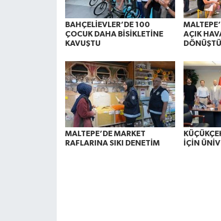
BAHÇELİEVLER’DE 100
MALTEPE’
ÇOCUK DAHA BİSİKLETİNE
AÇIK HAV
KAVUŞTU
DÖNÜŞT
MALTEPE’DE MARKET
KÜÇÜKÇE
RAFLARINA SIKI DENETİM
İÇİN ÜNİV