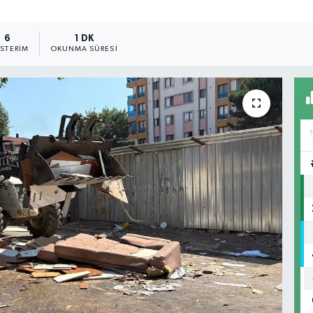
6
1 DK
STERIM
OKUNMA SÜRESI