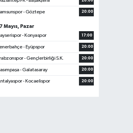
aziantep FK - Başakşehir
20:00
amsunspor - Göztepe
20:00
7 Mayıs, Pazar
ayserispor - Konyaspor
17:00
enerbahçe - Eyüpspor
20:00
rabzonspor - Gençlerbirliği S.K.
20:00
asımpaşa - Galatasaray
20:00
ntalyaspor - Kocaelispor
20:00