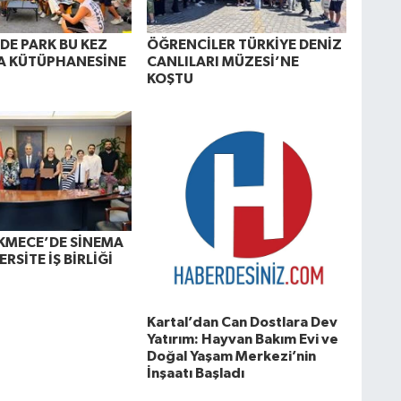
DE PARK BU KEZ
ÖĞRENCİLER TÜRKİYE DENİZ
A KÜTÜPHANESİNE
CANLILARI MÜZESİ’NE
Ü
KOŞTU
KMECE’DE SİNEMA
ERSİTE İŞ BİRLİĞİ
Kartal’dan Can Dostlara Dev
Yatırım: Hayvan Bakım Evi ve
Doğal Yaşam Merkezi’nin
İnşaatı Başladı