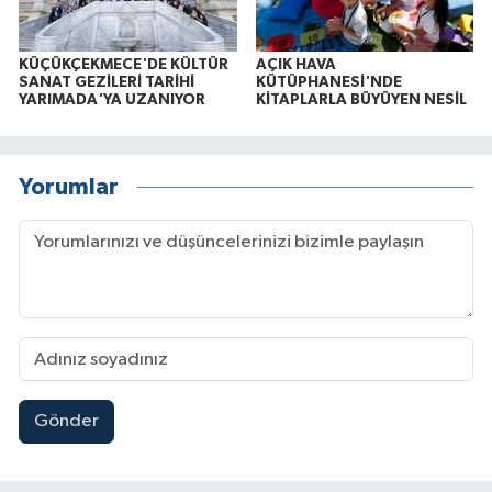
KÜÇÜKÇEKMECE'DE KÜLTÜR
AÇIK HAVA
SANAT GEZİLERİ TARİHİ
KÜTÜPHANESİ'NDE
YARIMADA'YA UZANIYOR
KİTAPLARLA BÜYÜYEN NESİL
Yorumlar
Gönder