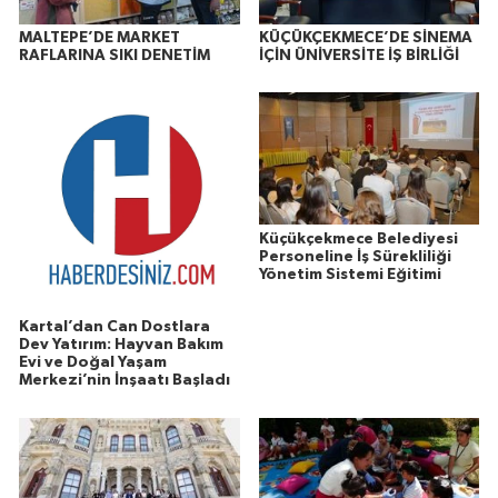
MALTEPE’DE MARKET
KÜÇÜKÇEKMECE’DE SİNEMA
RAFLARINA SIKI DENETİM
İÇİN ÜNİVERSİTE İŞ BİRLİĞİ
Küçükçekmece Belediyesi
Personeline İş Sürekliliği
Yönetim Sistemi Eğitimi
Kartal’dan Can Dostlara
Dev Yatırım: Hayvan Bakım
Evi ve Doğal Yaşam
Merkezi’nin İnşaatı Başladı