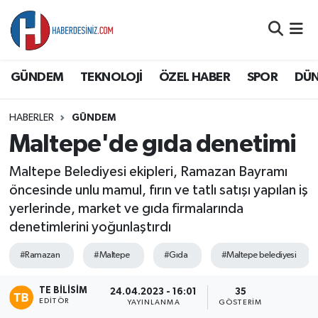
DÜNYA
Nöbetçi Eczaneler
GÜNDEM
TEKNOLOJİ
ÖZEL HABER
SPOR
DÜ
EĞİTİM
Hava Durumu
HABERLER
GÜNDEM
EKONOMİ
Namaz Vakitleri
Maltepe'de gıda denetimi
GÜNDEM
Trafik Durumu
Maltepe Belediyesi ekipleri, Ramazan Bayramı
öncesinde unlu mamul, fırın ve tatlı satışı yapılan iş
ÖZEL HABER
Süper Lig Puan Durumu ve Fikstür
yerlerinde, market ve gıda firmalarında
denetimlerini yoğunlaştırdı
SAĞLIK
Tüm Manşetler
#Ramazan
#Maltepe
#Gıda
#Maltepe belediyesi
SİYASET
Son Dakika Haberleri
TE BILISIM
24.04.2023 - 16:01
35
EDITÖR
YAYINLANMA
GÖSTERIM
SPOR
Haber Arşivi