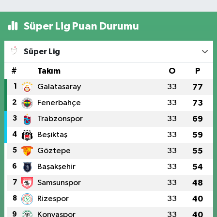
Süper Lig Puan Durumu
Süper Lig
#
Takım
O
P
1
Galatasaray
33
77
2
Fenerbahçe
33
73
3
Trabzonspor
33
69
4
Beşiktaş
33
59
5
Göztepe
33
55
6
Başakşehir
33
54
7
Samsunspor
33
48
8
Rizespor
33
40
9
Konyaspor
33
40