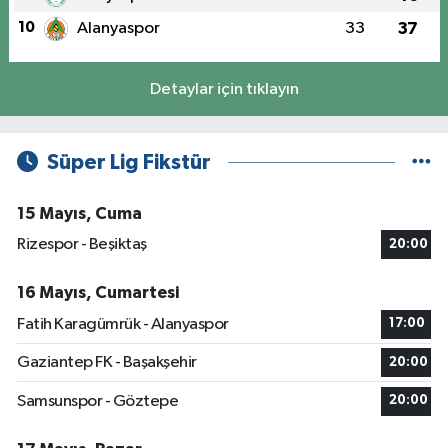
10
Alanyaspor
33
37
Detaylar için tıklayın
Süper Lig Fikstür
15 Mayıs, Cuma
Rizespor - Beşiktaş
20:00
16 Mayıs, Cumartesi
Fatih Karagümrük - Alanyaspor
17:00
Gaziantep FK - Başakşehir
20:00
Samsunspor - Göztepe
20:00