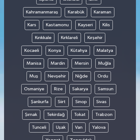
Kahramanmaraş
Karabük
Karaman
Kars
Kastamonu
Kayseri
Kilis
Kırıkkale
Kırklareli
Kırşehir
Kocaeli
Konya
Kütahya
Malatya
Manisa
Mardin
Mersin
Muğla
Muş
Nevşehir
Niğde
Ordu
Osmaniye
Rize
Sakarya
Samsun
Şanlıurfa
Siirt
Sinop
Sivas
Şırnak
Tekirdağ
Tokat
Trabzon
Tunceli
Uşak
Van
Yalova