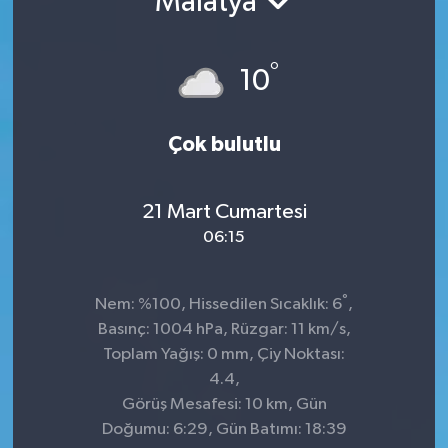
Malatya
TEKNOLOJİ
°
10
YAŞAM
Çok bulutlu
21 Mart Cumartesi
06:15
°
Nem: %100, Hissedilen Sıcaklık: 6
,
Basınç: 1004 hPa, Rüzgar: 11 km/s,
Toplam Yağış: 0 mm, Çiy Noktası:
4.4,
Görüş Mesafesi: 10 km, Gün
Doğumu: 6:29, Gün Batımı: 18:39