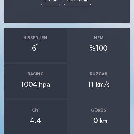
Yozgat
Zonguldak
HISSEDILEN
NEM
°
6
%100
BASINÇ
RÜZGAR
1004
11
hpa
km/s
ÇIY
GÖRÜŞ
4.4
10
km