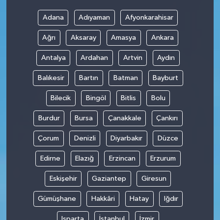
Adana
Adıyaman
Afyonkarahisar
Ağrı
Aksaray
Amasya
Ankara
Antalya
Ardahan
Artvin
Aydın
Balıkesir
Bartın
Batman
Bayburt
Bilecik
Bingöl
Bitlis
Bolu
Burdur
Bursa
Çanakkale
Çankırı
Çorum
Denizli
Diyarbakır
Düzce
Edirne
Elazığ
Erzincan
Erzurum
Eskişehir
Gaziantep
Giresun
Gümüşhane
Hakkâri
Hatay
Iğdır
Isparta
İstanbul
İzmir