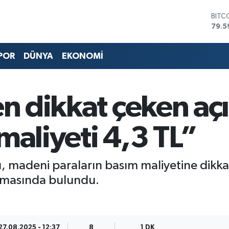
BITC
79.5
DOL
45,4
POR
DÜNYA
EKONOMİ
EUR
53,3
STER
61,6
en dikkat çeken aç
G.AL
686
BİST
maliyeti 4,3 TL”
14.5
ığı, madeni paraların basım maliyetine dikk
klamasında bulundu.
27.08.2025 - 12:37
8
1 DK