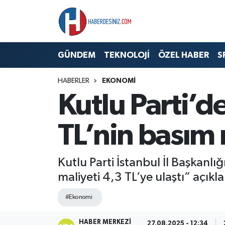
DÜNYA
Nöbetçi Eczaneler
GÜNDEM
TEKNOLOJİ
ÖZEL HABER
S
EĞİTİM
Hava Durumu
HABERLER
EKONOMİ
EKONOMİ
Namaz Vakitleri
Kutlu Parti’d
GÜNDEM
Trafik Durumu
TL’nin basım 
ÖZEL HABER
Süper Lig Puan Durumu ve Fikstür
Kutlu Parti İstanbul İl Başkanl
SAĞLIK
Tüm Manşetler
maliyeti 4,3 TL’ye ulaştı” açı
SİYASET
Son Dakika Haberleri
#Ekonomi
SPOR
Haber Arşivi
HABER MERKEZI
27.08.2025 - 12:34