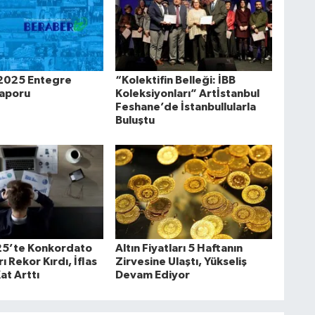
 2025 Entegre
“Kolektifin Belleği: İBB
Raporu
Koleksiyonları” Artİstanbul
Feshane’de İstanbullularla
Buluştu
25’te Konkordato
Altın Fiyatları 5 Haftanın
ı Rekor Kırdı, İflas
Zirvesine Ulaştı, Yükseliş
Kat Arttı
Devam Ediyor