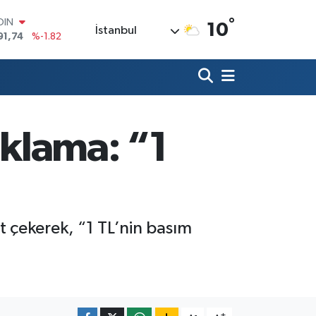
°
OIN
10
İstanbul
91,74
%-1.82
AR
3620
%0.02
O
8690
%0.19
LİN
0380
%0.18
ıklama: “1
TIN
2,09000
%0.19
100
98,00
%0
at çekerek, “1 TL’nin basım
-
+