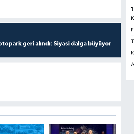
1
K
F
T
opark geri alındı: Siyasi dalga büyüyor
K
A