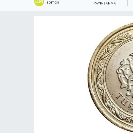
EDITÖR
YAYINLANMA
TEKNOLOJİ
YAŞAM