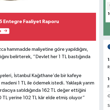
1
 Entegre Faaliyet Raporu
e
nızca hammadde maliyetine göre yapıldığını,
adığını belirterek, “Devlet her 1 TL bastığında
1
R
eleri, İstanbul Kağıthane’de bir kafeye
1
 madeni 1 TL ile ödemek istedi. Yaklaşık yarım
F
urdacıya satıldığında 162 TL değer ettiğini
G
0 TL yerine 102 TL kâr elde etmiş oluyor”
S