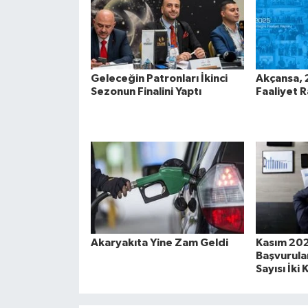
Geleceğin Patronları İkinci
Akçansa,
Sezonun Finalini Yaptı
Faaliyet 
Akaryakıta Yine Zam Geldi
Kasım 20
Başvurular
Sayısı İki 