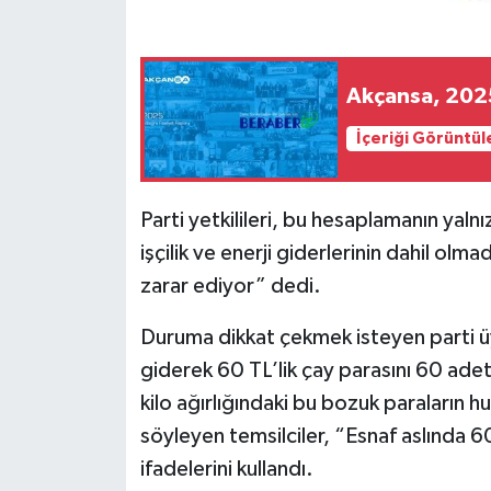
Akçansa, 2025
İçeriği Görüntül
Parti yetkilileri, bu hesaplamanın yal
işçilik ve enerji giderlerinin dahil olm
zarar ediyor” dedi.
Duruma dikkat çekmek isteyen parti üy
giderek 60 TL’lik çay parasını 60 adet
kilo ağırlığındaki bu bozuk paraların h
söyleyen temsilciler, “Esnaf aslında 6
ifadelerini kullandı.