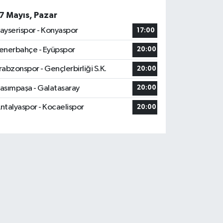
7 Mayıs, Pazar
ayserispor - Konyaspor
17:00
enerbahçe - Eyüpspor
20:00
rabzonspor - Gençlerbirliği S.K.
20:00
asımpaşa - Galatasaray
20:00
ntalyaspor - Kocaelispor
20:00