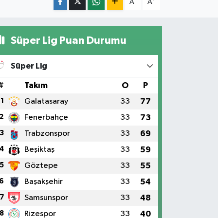
A
A
Süper Lig Puan Durumu
Süper Lig
#
Takım
O
P
1
Galatasaray
33
77
2
Fenerbahçe
33
73
3
Trabzonspor
33
69
4
Beşiktaş
33
59
5
Göztepe
33
55
6
Başakşehir
33
54
7
Samsunspor
33
48
8
Rizespor
33
40