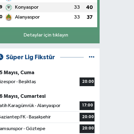
9
Konyaspor
33
40
0
Alanyaspor
33
37
Detaylar için tıklayın
Süper Lig Fikstür
5 Mayıs, Cuma
izespor - Beşiktaş
20:00
6 Mayıs, Cumartesi
atih Karagümrük - Alanyaspor
17:00
aziantep FK - Başakşehir
20:00
amsunspor - Göztepe
20:00