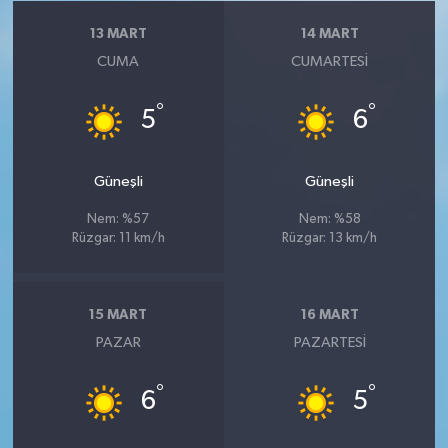
13 MART
14 MART
CUMA
CUMARTESI
°
°
5
6
Güneşli
Güneşli
Nem: %57
Nem: %58
Rüzgar: 11 km/h
Rüzgar: 13 km/h
15 MART
16 MART
PAZAR
PAZARTESI
°
°
6
5