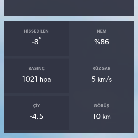
HISSEDILEN
NEM
°
-8
%86
BASINÇ
RÜZGAR
1021
5
hpa
km/s
ÇIY
GÖRÜŞ
-4.5
10
km