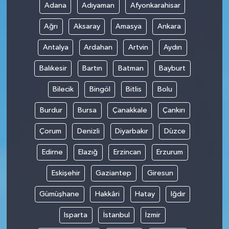
Adana
Adıyaman
Afyonkarahisar
Ağrı
Aksaray
Amasya
Ankara
Antalya
Ardahan
Artvin
Aydın
Balıkesir
Bartın
Batman
Bayburt
Bilecik
Bingöl
Bitlis
Bolu
Burdur
Bursa
Çanakkale
Çankırı
Çorum
Denizli
Diyarbakır
Düzce
Edirne
Elazığ
Erzincan
Erzurum
Eskişehir
Gaziantep
Giresun
Gümüşhane
Hakkâri
Hatay
Iğdır
Isparta
İstanbul
İzmir