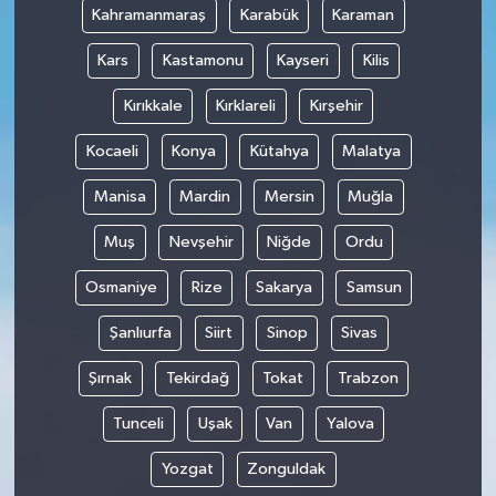
Kahramanmaraş
Karabük
Karaman
Kars
Kastamonu
Kayseri
Kilis
Kırıkkale
Kırklareli
Kırşehir
Kocaeli
Konya
Kütahya
Malatya
Manisa
Mardin
Mersin
Muğla
Muş
Nevşehir
Niğde
Ordu
Osmaniye
Rize
Sakarya
Samsun
Şanlıurfa
Siirt
Sinop
Sivas
Şırnak
Tekirdağ
Tokat
Trabzon
Tunceli
Uşak
Van
Yalova
Yozgat
Zonguldak