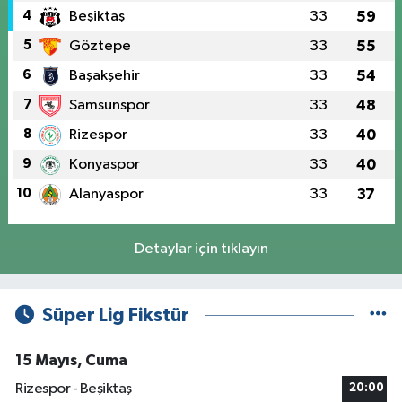
4
Beşiktaş
33
59
5
Göztepe
33
55
6
Başakşehir
33
54
7
Samsunspor
33
48
8
Rizespor
33
40
9
Konyaspor
33
40
10
Alanyaspor
33
37
Detaylar için tıklayın
Süper Lig Fikstür
15 Mayıs, Cuma
Rizespor - Beşiktaş
20:00