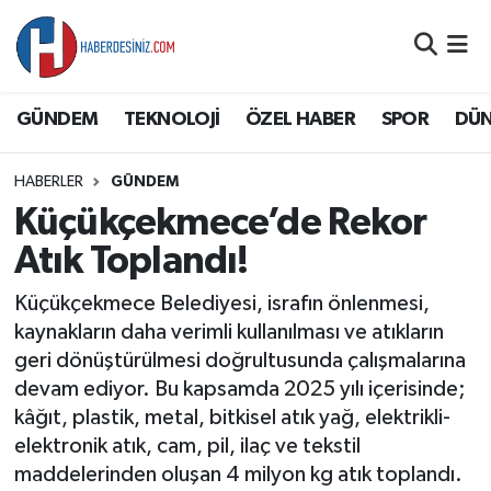
DÜNYA
Nöbetçi Eczaneler
GÜNDEM
TEKNOLOJİ
ÖZEL HABER
SPOR
DÜ
EĞİTİM
Hava Durumu
HABERLER
GÜNDEM
EKONOMİ
Namaz Vakitleri
Küçükçekmece’de Rekor
GÜNDEM
Trafik Durumu
Atık Toplandı!
Küçükçekmece Belediyesi, israfın önlenmesi,
ÖZEL HABER
Süper Lig Puan Durumu ve Fikstür
kaynakların daha verimli kullanılması ve atıkların
geri dönüştürülmesi doğrultusunda çalışmalarına
SAĞLIK
Tüm Manşetler
devam ediyor. Bu kapsamda 2025 yılı içerisinde;
kâğıt, plastik, metal, bitkisel atık yağ, elektrikli-
SİYASET
Son Dakika Haberleri
elektronik atık, cam, pil, ilaç ve tekstil
maddelerinden oluşan 4 milyon kg atık toplandı.
SPOR
Haber Arşivi