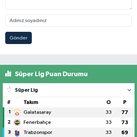
Gönder
Süper Lig Puan Durumu
Süper Lig
#
Takım
O
P
1
Galatasaray
33
77
2
Fenerbahçe
33
73
3
Trabzonspor
33
69