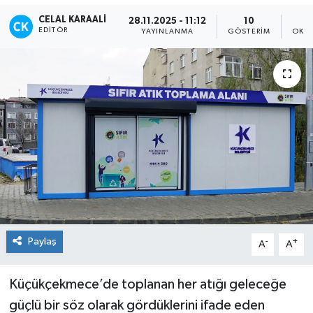
CELAL KARAALI
28.11.2025 - 11:12
10
TEKNOLOJİ
EDITÖR
YAYINLANMA
GÖSTERIM
OKUN
YAŞAM
Paylaş
-
+
A
A
Küçükçekmece’de toplanan her atığı geleceğe
güçlü bir söz olarak gördüklerini ifade eden