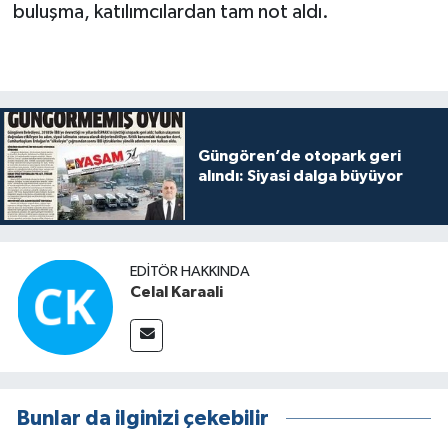
buluşma, katılımcılardan tam not aldı.
Güngören’de otopark geri
alındı: Siyasi dalga büyüyor
EDITÖR HAKKINDA
Celal Karaali
Bunlar da ilginizi çekebilir