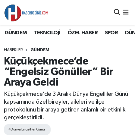
DÜNYA
Nöbetçi Eczaneler
GÜNDEM
TEKNOLOJİ
ÖZEL HABER
SPOR
DÜ
EĞİTİM
Hava Durumu
HABERLER
GÜNDEM
EKONOMİ
Namaz Vakitleri
Küçükçekmece’de
GÜNDEM
Trafik Durumu
“Engelsiz Gönüller” Bir
Araya Geldi
ÖZEL HABER
Süper Lig Puan Durumu ve Fikstür
Küçükçekmece’de 3 Aralık Dünya Engelliler Günü
SAĞLIK
Tüm Manşetler
kapsamında özel bireyler, aileleri ve ilçe
protokolünü bir araya getiren anlamlı bir etkinlik
SİYASET
Son Dakika Haberleri
gerçekleştirildi.
#Dünya Engelliler Günü
SPOR
Haber Arşivi