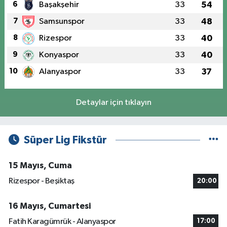
6
Başakşehir
33
54
7
Samsunspor
33
48
8
Rizespor
33
40
9
Konyaspor
33
40
10
Alanyaspor
33
37
Detaylar için tıklayın
Süper Lig Fikstür
15 Mayıs, Cuma
Rizespor - Beşiktaş
20:00
16 Mayıs, Cumartesi
Fatih Karagümrük - Alanyaspor
17:00