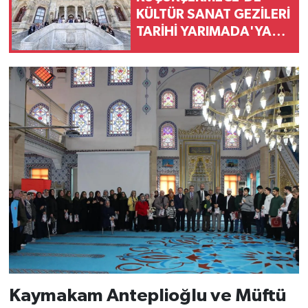
KÜLTÜR SANAT GEZİLERİ
TARİHİ YARIMADA'YA
UZANIYOR
Kaymakam Anteplioğlu ve Müftü