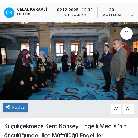
CELAL KARAALI
TEKNOLOJİ
02.12.2025 - 12:32
20
EDITÖR
YAYINLANMA
GÖSTERIM
OKU
YAŞAM
Paylaş
-
+
A
A
Küçükçekmece Kent Konseyi Engelli Meclisi’nin
öncülüğünde, İlçe Müftülüğü Engelliler