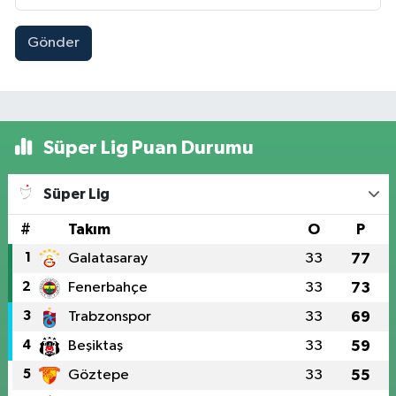
Gönder
Süper Lig Puan Durumu
Süper Lig
#
Takım
O
P
1
Galatasaray
33
77
2
Fenerbahçe
33
73
3
Trabzonspor
33
69
4
Beşiktaş
33
59
5
Göztepe
33
55