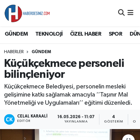
DÜNYA
Nöbetçi Eczaneler
GÜNDEM
TEKNOLOJİ
ÖZEL HABER
SPOR
DÜ
EĞİTİM
Hava Durumu
HABERLER
GÜNDEM
EKONOMİ
Namaz Vakitleri
Küçükçekmece personeli
GÜNDEM
Trafik Durumu
bilinçleniyor
Küçükçekmece Belediyesi, personelin mesleki
ÖZEL HABER
Süper Lig Puan Durumu ve Fikstür
gelişimine katkı sağlamak amacıyla ‘’Taşınır Mal
Yönetmeliği ve Uygulamaları’’ eğitimi düzenledi.
SAĞLIK
Tüm Manşetler
CELAL KARAALI
16.05.2026 - 11:07
4
SİYASET
Son Dakika Haberleri
EDITÖR
YAYINLANMA
GÖSTERIM
OKU
SPOR
Haber Arşivi