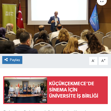
TEKNOLOJİ
YAŞAM
Paylaş
-
+
A
A
KÜÇÜKÇEKMECE’DE
SİNEMA İÇİN
ÜNİVERSİTE İŞ BİRLİĞİ