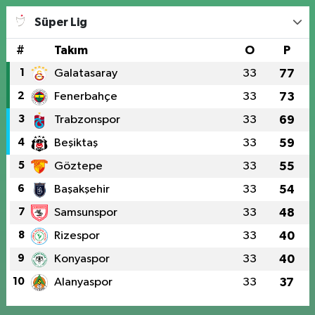
Süper Lig
#
Takım
O
P
1
Galatasaray
33
77
2
Fenerbahçe
33
73
3
Trabzonspor
33
69
4
Beşiktaş
33
59
5
Göztepe
33
55
6
Başakşehir
33
54
7
Samsunspor
33
48
8
Rizespor
33
40
9
Konyaspor
33
40
10
Alanyaspor
33
37