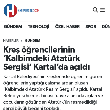
DÜNYA
Nöbetçi Eczaneler
GÜNDEM
TEKNOLOJİ
ÖZEL HABER
SPOR
DÜ
EĞİTİM
Hava Durumu
HABERLER
GÜNDEM
EKONOMİ
Namaz Vakitleri
Kreş öğrencilerinin
GÜNDEM
Trafik Durumu
‘Kalbimdeki Atatürk
Sergisi’ Kartal’da açıldı
ÖZEL HABER
Süper Lig Puan Durumu ve Fikstür
Kartal Belediyesi’nin kreşlerinde öğrenim gören
SAĞLIK
Tüm Manşetler
öğrencilerin yaptığı çalışmalardan oluşan
‘Kalbimdeki Atatürk Resim Sergisi’ açıldı. Kartal
SİYASET
Son Dakika Haberleri
Belediyesi hizmet binası fuaye alanında açılan ve
çocukların gözünden Atatürk’ün resmedildiği
SPOR
Haber Arşivi
sergi büyük beğeni topladı.