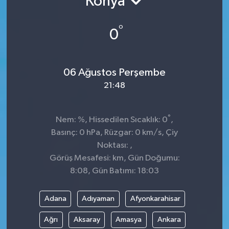
Konya
TEKNOLOJİ
°
0
YAŞAM
06 Ağustos Perşembe
21:48
°
Nem: %, Hissedilen Sıcaklık: 0
,
Basınç: 0 hPa, Rüzgar: 0 km/s, Çiy
Noktası: ,
Görüş Mesafesi: km, Gün Doğumu:
8:08, Gün Batımı: 18:03
Adana
Adıyaman
Afyonkarahisar
Ağrı
Aksaray
Amasya
Ankara