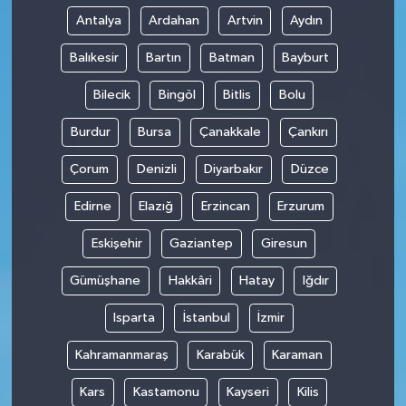
Antalya
Ardahan
Artvin
Aydın
Balıkesir
Bartın
Batman
Bayburt
Bilecik
Bingöl
Bitlis
Bolu
Burdur
Bursa
Çanakkale
Çankırı
Çorum
Denizli
Diyarbakır
Düzce
Edirne
Elazığ
Erzincan
Erzurum
Eskişehir
Gaziantep
Giresun
Gümüşhane
Hakkâri
Hatay
Iğdır
Isparta
İstanbul
İzmir
Kahramanmaraş
Karabük
Karaman
Kars
Kastamonu
Kayseri
Kilis