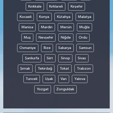
Kırıkkale
Kırklareli
Kırşehir
Kocaeli
Konya
Kütahya
Malatya
Manisa
Mardin
Mersin
Muğla
Muş
Nevşehir
Niğde
Ordu
Osmaniye
Rize
Sakarya
Samsun
Şanlıurfa
Siirt
Sinop
Sivas
Şırnak
Tekirdağ
Tokat
Trabzon
Tunceli
Uşak
Van
Yalova
Yozgat
Zonguldak