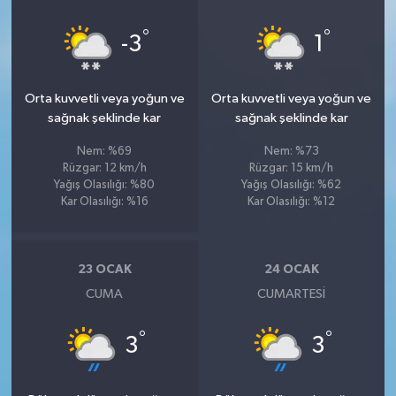
°
°
-3
1
Orta kuvvetli veya yoğun ve
Orta kuvvetli veya yoğun ve
sağnak şeklinde kar
sağnak şeklinde kar
Nem: %69
Nem: %73
Rüzgar: 12 km/h
Rüzgar: 15 km/h
Yağış Olasılığı: %80
Yağış Olasılığı: %62
Kar Olasılığı: %16
Kar Olasılığı: %12
23 OCAK
24 OCAK
CUMA
CUMARTESI
°
°
3
3