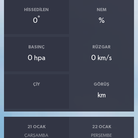
HISSEDILEN
NEM
°
0
%
BASINÇ
RÜZGAR
0
0
hpa
km/s
ÇIY
GÖRÜŞ
km
21 OCAK
22 OCAK
ÇARŞAMBA
PERŞEMBE