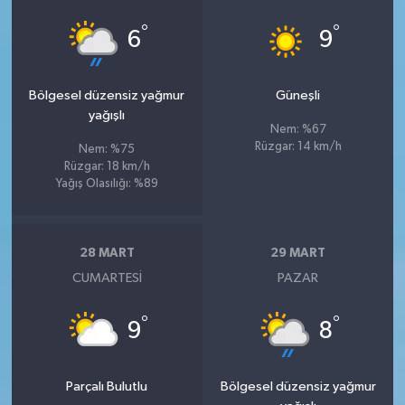
°
°
6
9
Bölgesel düzensiz yağmur
Güneşli
yağışlı
Nem: %67
Rüzgar: 14 km/h
Nem: %75
Rüzgar: 18 km/h
Yağış Olasılığı: %89
28 MART
29 MART
CUMARTESI
PAZAR
°
°
9
8
Parçalı Bulutlu
Bölgesel düzensiz yağmur