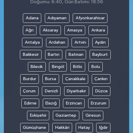
Doğumu: 6:40, Gün Batımı: 18:56
Adana
Adıyaman
Afyonkarahisar
Ağrı
Aksaray
Amasya
Ankara
Antalya
Ardahan
Artvin
Aydın
Balıkesir
Bartın
Batman
Bayburt
Bilecik
Bingöl
Bitlis
Bolu
Burdur
Bursa
Çanakkale
Çankırı
Çorum
Denizli
Diyarbakır
Düzce
Edirne
Elazığ
Erzincan
Erzurum
Eskişehir
Gaziantep
Giresun
Gümüşhane
Hakkâri
Hatay
Iğdır