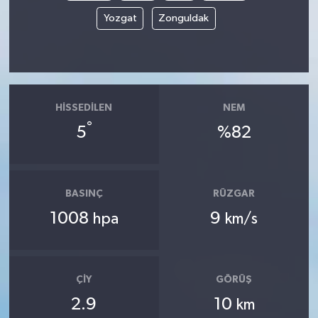
Yozgat
Zonguldak
HISSEDILEN
NEM
°
5
%82
BASINÇ
RÜZGAR
1008
9
hpa
km/s
ÇIY
GÖRÜŞ
2.9
10
km