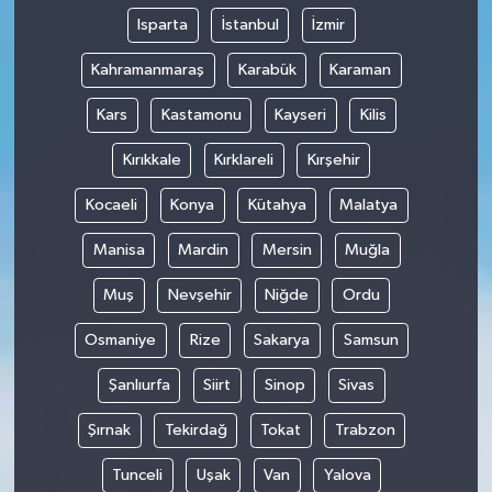
Isparta
İstanbul
İzmir
Kahramanmaraş
Karabük
Karaman
Kars
Kastamonu
Kayseri
Kilis
Kırıkkale
Kırklareli
Kırşehir
Kocaeli
Konya
Kütahya
Malatya
Manisa
Mardin
Mersin
Muğla
Muş
Nevşehir
Niğde
Ordu
Osmaniye
Rize
Sakarya
Samsun
Şanlıurfa
Siirt
Sinop
Sivas
Şırnak
Tekirdağ
Tokat
Trabzon
Tunceli
Uşak
Van
Yalova