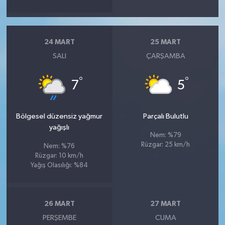
24 MART
25 MART
SALI
ÇARŞAMBA
°
°
7
5
Bölgesel düzensiz yağmur
Parçalı Bulutlu
yağışlı
Nem: %79
Rüzgar: 25 km/h
Nem: %76
Rüzgar: 10 km/h
Yağış Olasılığı: %84
26 MART
27 MART
PERŞEMBE
CUMA