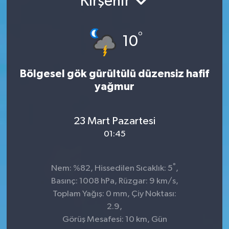
Kırşehir
TEKNOLOJİ
°
10
YAŞAM
Bölgesel gök gürültülü düzensiz hafif
yağmur
23 Mart Pazartesi
01:45
°
Nem: %82, Hissedilen Sıcaklık: 5
,
Basınç: 1008 hPa, Rüzgar: 9 km/s,
Toplam Yağış: 0 mm, Çiy Noktası:
2.9,
Görüş Mesafesi: 10 km, Gün