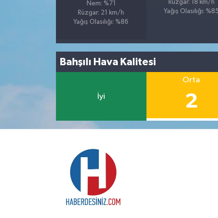
Rüzgar: 18 km/h
Nem: %71
Yağış Olasılığı: %8
Rüzgar: 21 km/h
Yağış Olasılığı: %86
Bahşılı Hava Kalitesi
Orta
2
İyi