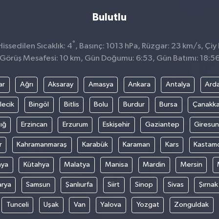
Bulutlu
°
ssedilen Sıcaklık: 4
, Basınç: 1013 hPa, Rüzgar: 23 km/s, Çiy 
Görüş Mesafesi: 10 km, Gün Doğumu: 6:53, Gün Batımı: 18:5
ar
Ağrı
Aksaray
Amasya
Ankara
Antalya
Ard
lecik
Bingöl
Bitlis
Bolu
Burdur
Bursa
Çanakka
ığ
Erzincan
Erzurum
Eskişehir
Gaziantep
Giresun
r
Kahramanmaraş
Karabük
Karaman
Kars
Kastam
nya
Kütahya
Malatya
Manisa
Mardin
Mersin
arya
Samsun
Şanlıurfa
Siirt
Sinop
Sivas
Şırnak
Tunceli
Uşak
Van
Yalova
Yozgat
Zonguldak