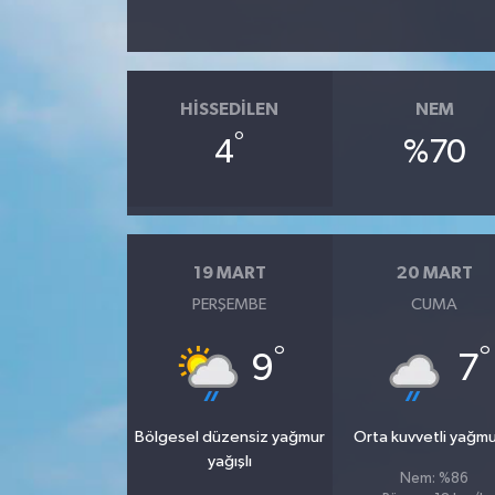
HISSEDILEN
NEM
°
4
%70
19 MART
20 MART
PERŞEMBE
CUMA
°
°
9
7
Bölgesel düzensiz yağmur
Orta kuvvetli yağmu
yağışlı
Nem: %86