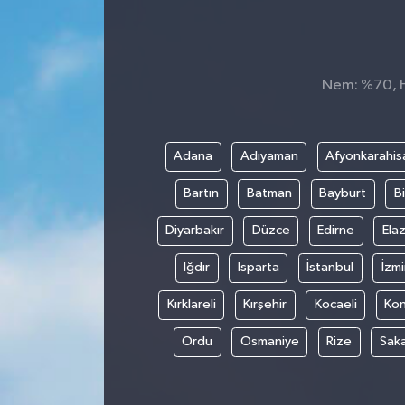
TEKNOLOJİ
YAŞAM
Nem: %70, Hi
Adana
Adıyaman
Afyonkarahis
Bartın
Batman
Bayburt
Bi
Diyarbakır
Düzce
Edirne
Elaz
Iğdır
Isparta
İstanbul
İzmi
Kırklareli
Kırşehir
Kocaeli
Ko
Ordu
Osmaniye
Rize
Sak