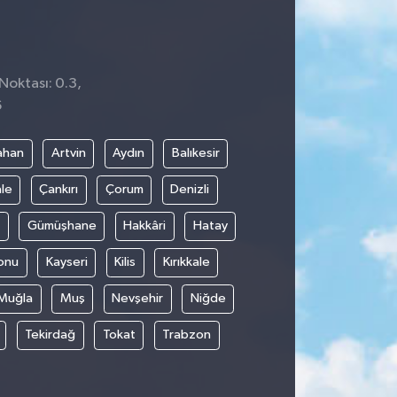
Noktası: 0.3,
6
ahan
Artvin
Aydın
Balıkesir
le
Çankırı
Çorum
Denizli
Gümüşhane
Hakkâri
Hatay
onu
Kayseri
Kilis
Kırıkkale
Muğla
Muş
Nevşehir
Niğde
Tekirdağ
Tokat
Trabzon