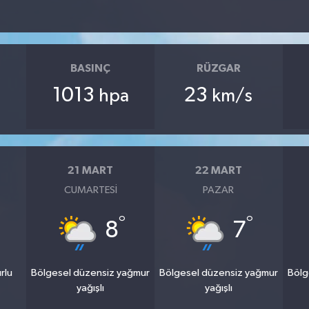
BASINÇ
RÜZGAR
1013
23
hpa
km/s
21 MART
22 MART
CUMARTESI
PAZAR
°
°
8
7
rlu
Bölgesel düzensiz yağmur
Bölgesel düzensiz yağmur
Bölg
yağışlı
yağışlı