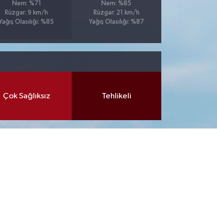
Nem: %71
Nem: %85
Rüzgar: 9 km/h
Rüzgar: 21 km/h
Yağış Olasılığı: %85
Yağış Olasılığı: %87
Çok Sağlıksız
Tehlikeli