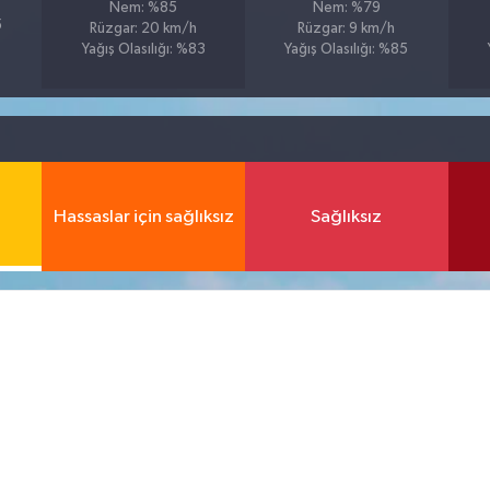
Nem: %85
Nem: %79
5
Rüzgar: 20 km/h
Rüzgar: 9 km/h
Yağış Olasılığı: %83
Yağış Olasılığı: %85
Hassaslar için sağlıksız
Sağlıksız