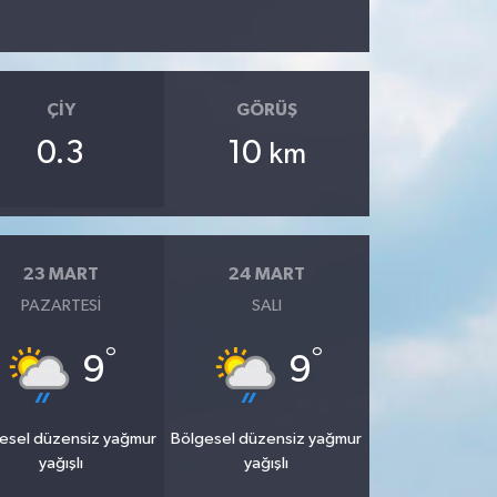
ÇIY
GÖRÜŞ
0.3
10
km
23 MART
24 MART
PAZARTESI
SALI
°
°
9
9
esel düzensiz yağmur
Bölgesel düzensiz yağmur
yağışlı
yağışlı