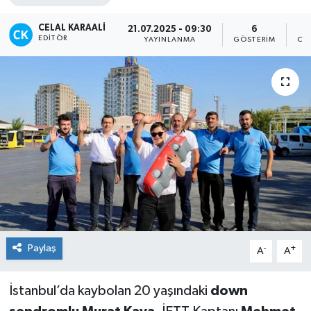
TEKNOLOJİ
CELAL KARAALI
21.07.2025 - 09:30
6
EDITÖR
YAYINLANMA
GÖSTERIM
OK
YAŞAM
Paylaş
-
+
A
A
İstanbul’da kaybolan 20 yaşındaki
down