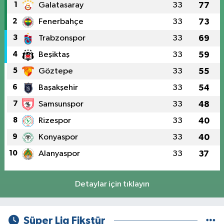
1
Galatasaray
33
77
2
Fenerbahçe
33
73
3
Trabzonspor
33
69
4
Beşiktaş
33
59
5
Göztepe
33
55
6
Başakşehir
33
54
7
Samsunspor
33
48
8
Rizespor
33
40
9
Konyaspor
33
40
10
Alanyaspor
33
37
Detaylar için tıklayın
Süper Lig Fikstür