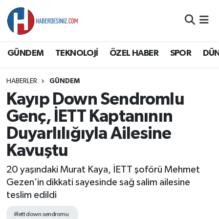
DÜNYA
Nöbetçi Eczaneler
GÜNDEM
TEKNOLOJİ
ÖZEL HABER
SPOR
DÜ
EĞİTİM
Hava Durumu
HABERLER
GÜNDEM
EKONOMİ
Namaz Vakitleri
Kayıp Down Sendromlu
GÜNDEM
Trafik Durumu
Genç, İETT Kaptanının
Duyarlılığıyla Ailesine
ÖZEL HABER
Süper Lig Puan Durumu ve Fikstür
Kavuştu
SAĞLIK
Tüm Manşetler
20 yaşındaki Murat Kaya, İETT şoförü Mehmet
Gezen’in dikkati sayesinde sağ salim ailesine
SİYASET
Son Dakika Haberleri
teslim edildi
SPOR
Haber Arşivi
#Iett down sendromu