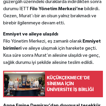
güzergâh üzerindeki duraklarda indirdikten sonra
durumu İETT
Filo Yönetim Merkezi’ne
bildirdi.
Gezen, Murat’ı bir an olsun yalnız bırakmadı ve
birebir ilgilenmeye devam etti.
Emniyet ve aileye ulaşıldı
Filo Yönetim Merkezi, eş zamanlı olarak
Emniyet
birimleri
ve aileye ulaşmak için harekete geçti.
Kısa süre sonra Murat’ın ailesine ulaşıldı ve genç,
sağlık durumu iyi şekilde ailesine teslim edildi.
KÜÇÜKÇEKMECE’DE
SİNEMA İÇİN
ÜNİVERSİTE İŞ BİRLİĞİ
Anne Emine Demiray’dan duygusal teşekkür