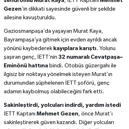
sendromlu Murat Kaya
, İETT Kaptanı
Mehmet
Gezen
’in dikkati sayesinde güvenli bir şekilde
ailesine kavuşturuldu.
Gaziosmanpaşa’da yaşayan Murat Kaya,
Bayrampaşa’ya gitmek için evden ayrıldı ancak
yönünü kaybederek
kayıplara karıştı
. Yolunu
şaşıran genç, İETT’nin
32 numaralı Cevatpaşa–
Eminönü hattına
bindi. Otobüs güzergahı ile
ilgisiz bir noktaya yönelmek isteyen Murat’ın
durumundan şüphelenen İETT şoförü, genç
adamın kaybolmuş olabileceğini fark etti.
Sakinleştirdi, yolcuları indirdi, yardım istedi
İETT Kaptanı
Mehmet Gezen
, önce Murat’ı
sakinleştirerek güven kazandı. Diğer yolcuları