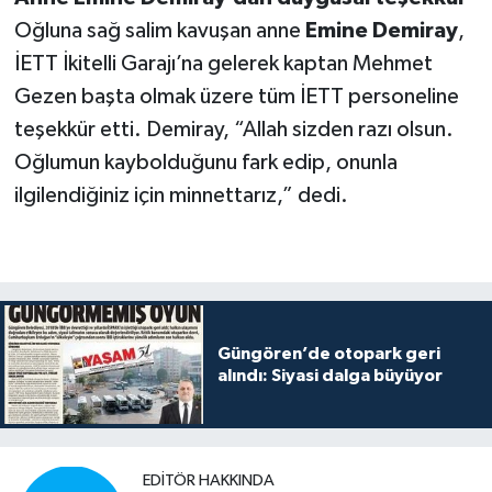
Oğluna sağ salim kavuşan anne
Emine Demiray
,
İETT İkitelli Garajı’na gelerek kaptan Mehmet
Gezen başta olmak üzere tüm İETT personeline
teşekkür etti. Demiray, “Allah sizden razı olsun.
Oğlumun kaybolduğunu fark edip, onunla
ilgilendiğiniz için minnettarız,” dedi.
Güngören’de otopark geri
alındı: Siyasi dalga büyüyor
EDITÖR HAKKINDA