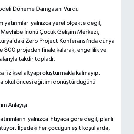
m Modeli Döneme Damgasını Vurdu
m yatırımları yalnızca yerel ölçekte değil,
r. Mevhibe İnönü Çocuk Gelişim Merkezi,
vusturya’daki Zero Project Konferansı’nda dünya
e 800 projeden finale kalarak, engellilik ve
larıyla takdir topladı.
ca fiziksel altyapı oluşturmakla kalmayıp,
yla okul öncesi eğitimi dönüştürdüğünü
rım Anlayışı
tırımlarını yalnızca ihtiyaca göre değil, planlı
ütüyor. İlçedeki her çocuğun eşit koşullarda,