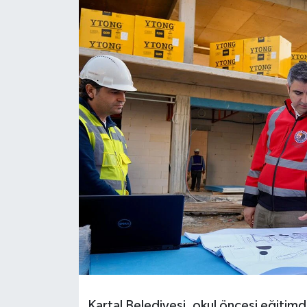
TEKNOLOJİ
YAŞAM
Kartal Belediyesi, okul öncesi eğitimd