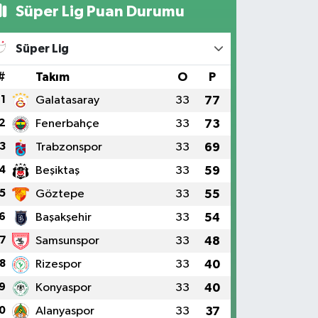
Süper Lig Puan Durumu
Süper Lig
#
Takım
O
P
1
Galatasaray
33
77
2
Fenerbahçe
33
73
3
Trabzonspor
33
69
4
Beşiktaş
33
59
5
Göztepe
33
55
6
Başakşehir
33
54
7
Samsunspor
33
48
8
Rizespor
33
40
9
Konyaspor
33
40
0
Alanyaspor
33
37