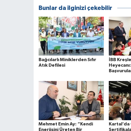
Bunlar da ilginizi çekebilir
Bağcılarlı Miniklerden Sıfır
İBB Kreşl
Atık Defilesi
Heyecanı:
Başvurular
Mehmet Emin Ay: “Kendi
Kartal’da
Enerjisini Üreten Bir
Sertifikala