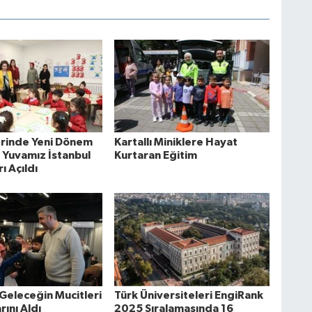
erinde Yeni Dönem
Kartallı Miniklere Hayat
 Yuvamız İstanbul
Kurtaran Eğitim
ı Açıldı
 Geleceğin Mucitleri
Türk Üniversiteleri EngiRank
rını Aldı
2025 Sıralamasında 16