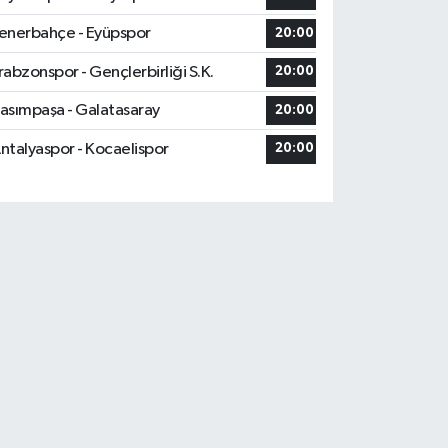
enerbahçe - Eyüpspor
20:00
rabzonspor - Gençlerbirliği S.K.
20:00
asımpaşa - Galatasaray
20:00
ntalyaspor - Kocaelispor
20:00