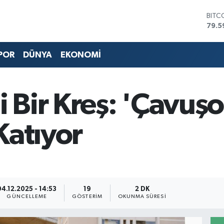
DOL
45,4
EUR
53,3
POR
DÜNYA
EKONOMİ
STER
61,6
G.AL
686
i Bir Kreş: 'Çavuşo
BİST
14.5
BITC
Katıyor
79.5
04.12.2025 - 14:53
19
2 DK
GÜNCELLEME
GÖSTERIM
OKUNMA SÜRESI