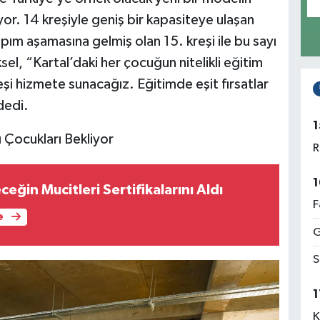
yor. 14 kreşiyle geniş bir kapasiteye ulaşan
ım aşamasına gelmiş olan 15. kreşi ile bu sayı
l, “Kartal’daki her çocuğun nitelikli eğitim
şi hizmete sunacağız. Eğitimde eşit fırsatlar
dedi.
1
 Çocukları Bekliyor
R
1
ceğin Mucitleri Sertifikalarını Aldı
F
e
G
S
1
K