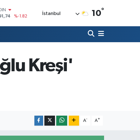
°
AR
10
İstanbul
3620
%0.02
O
8690
%0.19
LİN
0380
%0.18
TIN
2,09000
%0.19
ğlu Kreşi'
100
98,00
%0
OIN
91,74
%-1.82
-
+
A
A