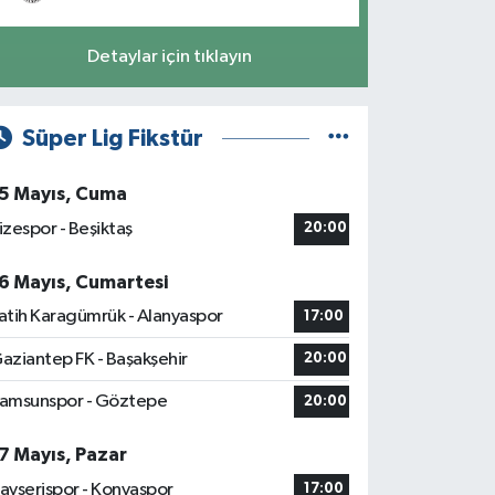
Detaylar için tıklayın
Süper Lig Fikstür
5 Mayıs, Cuma
izespor - Beşiktaş
20:00
6 Mayıs, Cumartesi
atih Karagümrük - Alanyaspor
17:00
aziantep FK - Başakşehir
20:00
amsunspor - Göztepe
20:00
7 Mayıs, Pazar
ayserispor - Konyaspor
17:00