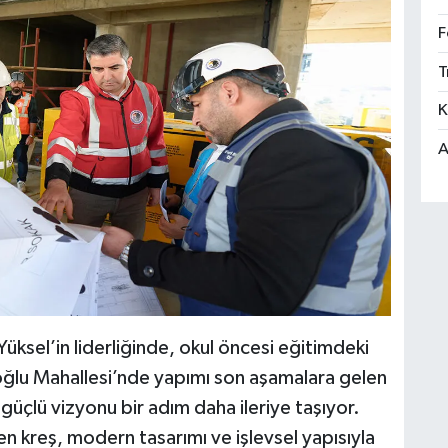
F
T
K
A
üksel’in liderliğinde, okul öncesi eğitimdeki
oğlu Mahallesi’nde yapımı son aşamalara gelen
 güçlü vizyonu bir adım daha ileriye taşıyor.
 kreş, modern tasarımı ve işlevsel yapısıyla