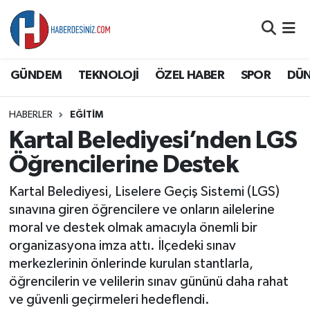
DÜNYA
Nöbetçi Eczaneler
GÜNDEM
TEKNOLOJİ
ÖZEL HABER
SPOR
DÜ
EĞİTİM
Hava Durumu
HABERLER
EĞİTİM
EKONOMİ
Namaz Vakitleri
Kartal Belediyesi’nden LGS
GÜNDEM
Trafik Durumu
Öğrencilerine Destek
Kartal Belediyesi, Liselere Geçiş Sistemi (LGS)
ÖZEL HABER
Süper Lig Puan Durumu ve Fikstür
sınavına giren öğrencilere ve onların ailelerine
moral ve destek olmak amacıyla önemli bir
SAĞLIK
Tüm Manşetler
organizasyona imza attı. İlçedeki sınav
merkezlerinin önlerinde kurulan stantlarla,
SİYASET
Son Dakika Haberleri
öğrencilerin ve velilerin sınav gününü daha rahat
ve güvenli geçirmeleri hedeflendi.
SPOR
Haber Arşivi