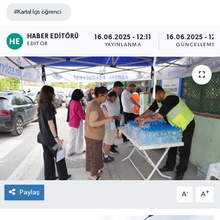
#Kartal lgs öğrenci
TEKNOLOJİ
HABER EDITÖRÜ
16.06.2025 - 12:11
16.06.2025 - 12:
YAŞAM
EDITÖR
YAYINLANMA
GÜNCELLEME
Paylaş
-
+
A
A