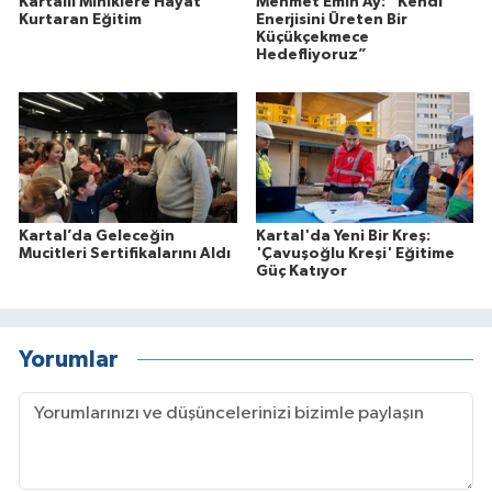
Kartallı Miniklere Hayat
Mehmet Emin Ay: “Kendi
Kurtaran Eğitim
Enerjisini Üreten Bir
Küçükçekmece
Hedefliyoruz”
Kartal’da Geleceğin
Kartal'da Yeni Bir Kreş:
Mucitleri Sertifikalarını Aldı
'Çavuşoğlu Kreşi' Eğitime
Güç Katıyor
Yorumlar