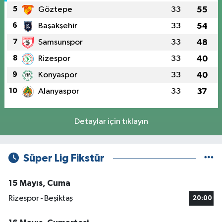
5
Göztepe
33
55
6
Başakşehir
33
54
7
Samsunspor
33
48
8
Rizespor
33
40
9
Konyaspor
33
40
10
Alanyaspor
33
37
Detaylar için tıklayın
Süper Lig Fikstür
15 Mayıs, Cuma
Rizespor - Beşiktaş
20:00