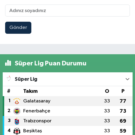
Gönder
Süper Lig Puan Durumu
Süper Lig
#
Takım
O
P
1
Galatasaray
33
77
2
Fenerbahçe
33
73
3
Trabzonspor
33
69
4
Beşiktaş
33
59