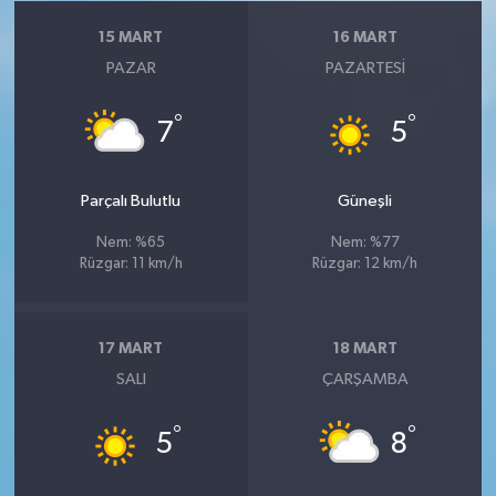
15 MART
16 MART
PAZAR
PAZARTESI
°
°
7
5
Parçalı Bulutlu
Güneşli
Nem: %65
Nem: %77
Rüzgar: 11 km/h
Rüzgar: 12 km/h
17 MART
18 MART
SALI
ÇARŞAMBA
°
°
5
8