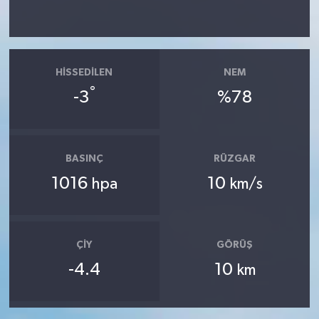
HISSEDILEN
NEM
°
-3
%78
BASINÇ
RÜZGAR
1016
10
hpa
km/s
ÇIY
GÖRÜŞ
-4.4
10
km