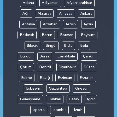
Adana
Adıyaman
Afyonkarahisar
Ağrı
Aksaray
Amasya
Ankara
Antalya
Ardahan
Artvin
Aydın
Balıkesir
Bartın
Batman
Bayburt
Bilecik
Bingöl
Bitlis
Bolu
Burdur
Bursa
Çanakkale
Çankırı
Çorum
Denizli
Diyarbakır
Düzce
Edirne
Elazığ
Erzincan
Erzurum
Eskişehir
Gaziantep
Giresun
Gümüşhane
Hakkâri
Hatay
Iğdır
Isparta
İstanbul
İzmir