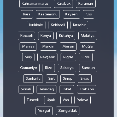
Kahramanmaraş
Karabük
Karaman
Kars
Kastamonu
Kayseri
Kilis
Kırıkkale
Kırklareli
Kırşehir
Kocaeli
Konya
Kütahya
Malatya
Manisa
Mardin
Mersin
Muğla
Muş
Nevşehir
Niğde
Ordu
Osmaniye
Rize
Sakarya
Samsun
Şanlıurfa
Siirt
Sinop
Sivas
Şırnak
Tekirdağ
Tokat
Trabzon
Tunceli
Uşak
Van
Yalova
Yozgat
Zonguldak