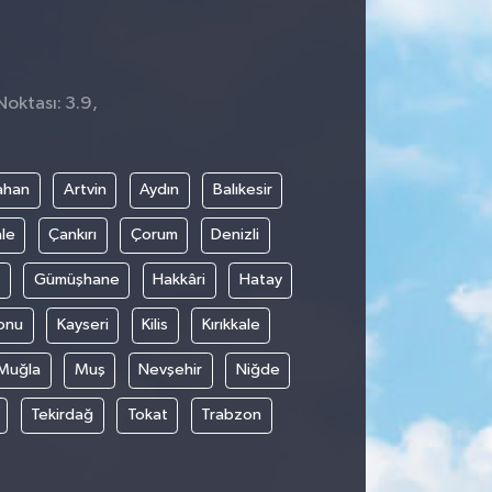
Noktası: 3.9,
1
ahan
Artvin
Aydın
Balıkesir
le
Çankırı
Çorum
Denizli
Gümüşhane
Hakkâri
Hatay
onu
Kayseri
Kilis
Kırıkkale
Muğla
Muş
Nevşehir
Niğde
Tekirdağ
Tokat
Trabzon