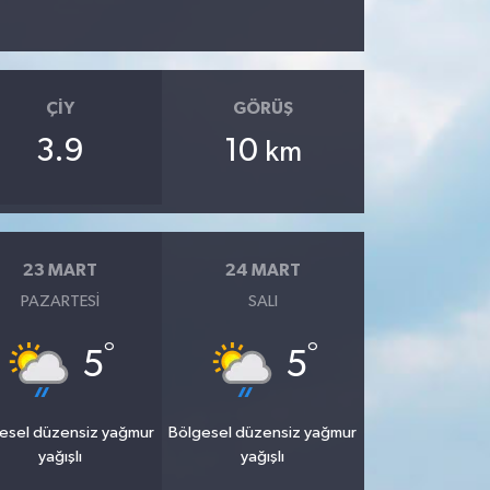
ÇIY
GÖRÜŞ
3.9
10
km
23 MART
24 MART
PAZARTESI
SALI
°
°
5
5
esel düzensiz yağmur
Bölgesel düzensiz yağmur
yağışlı
yağışlı