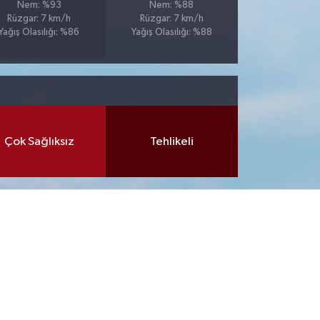
Nem: %93
Nem: %88
Rüzgar: 7 km/h
Rüzgar: 7 km/h
Yağış Olasılığı: %86
Yağış Olasılığı: %88
Çok Sağlıksız
Tehlikeli