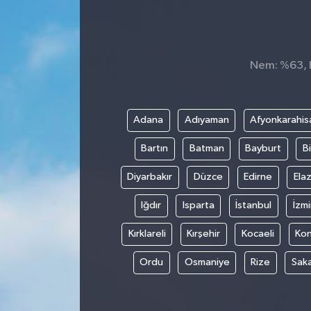
TEKNOLOJİ
YAŞAM
Nem: %63, H
Adana
Adıyaman
Afyonkarahis
Bartın
Batman
Bayburt
Bi
Diyarbakır
Düzce
Edirne
Elaz
Iğdır
Isparta
İstanbul
İzmi
Kırklareli
Kırşehir
Kocaeli
Ko
Ordu
Osmaniye
Rize
Sak