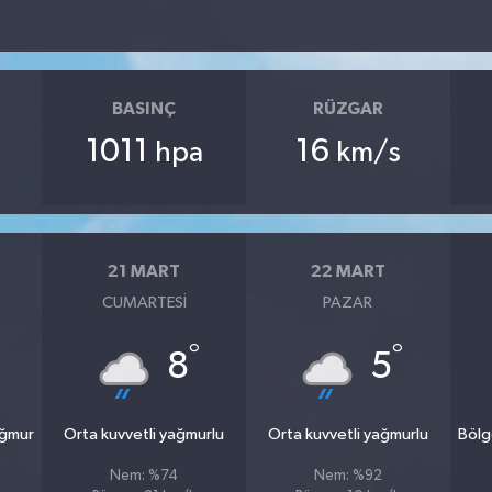
BASINÇ
RÜZGAR
1011
16
hpa
km/s
21 MART
22 MART
CUMARTESI
PAZAR
°
°
8
5
ağmur
Orta kuvvetli yağmurlu
Orta kuvvetli yağmurlu
Bölg
Nem: %74
Nem: %92