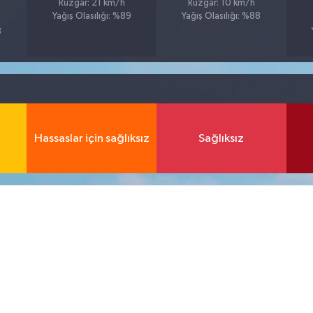
Rüzgar: 21 km/h
Rüzgar: 10 km/h
Yağış Olasılığı: %89
Yağış Olasılığı: %88
8
Hassaslar için sağlıksız
Sağlıksız