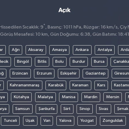
Açık
°
issedilen Sıcaklık: 9
, Basınç: 1011 hPa, Rüzgar: 16 km/s, Çiy 
Görüş Mesafesi: 10 km, Gün Doğumu: 6:38, Gün Batımı: 18:4
ar
Ağrı
Aksaray
Amasya
Ankara
Antalya
Ard
lecik
Bingöl
Bitlis
Bolu
Burdur
Bursa
Çanakka
ığ
Erzincan
Erzurum
Eskişehir
Gaziantep
Giresun
r
Kahramanmaraş
Karabük
Karaman
Kars
Kastam
nya
Kütahya
Malatya
Manisa
Mardin
Mersin
arya
Samsun
Şanlıurfa
Siirt
Sinop
Sivas
Şırnak
Tunceli
Uşak
Van
Yalova
Yozgat
Zonguldak