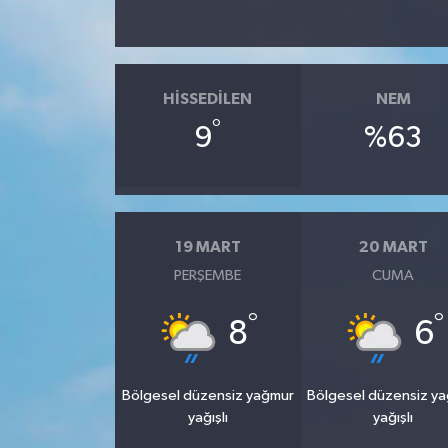
HISSEDILEN
NEM
°
9
%63
19 MART
20 MART
PERŞEMBE
CUMA
°
°
8
6
Bölgesel düzensiz yağmur
Bölgesel düzensiz y
yağışlı
yağışlı