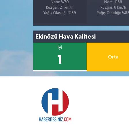
Nem: %70
Nem: %86
Rüzgar: 21 km/h
Rüzgar: 8 km/h
Yağış Olasılığı: %89
Yağış Olasılığı: %8
Ekinözü Hava Kalitesi
İyi
1
Orta