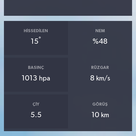
HISSEDILEN
NEM
°
15
%48
BASINÇ
RÜZGAR
1013
8
hpa
km/s
ÇIY
GÖRÜŞ
5.5
10
km