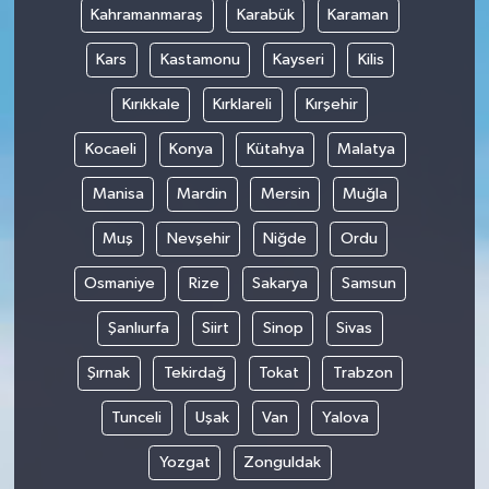
Kahramanmaraş
Karabük
Karaman
Kars
Kastamonu
Kayseri
Kilis
Kırıkkale
Kırklareli
Kırşehir
Kocaeli
Konya
Kütahya
Malatya
Manisa
Mardin
Mersin
Muğla
Muş
Nevşehir
Niğde
Ordu
Osmaniye
Rize
Sakarya
Samsun
Şanlıurfa
Siirt
Sinop
Sivas
Şırnak
Tekirdağ
Tokat
Trabzon
Tunceli
Uşak
Van
Yalova
Yozgat
Zonguldak