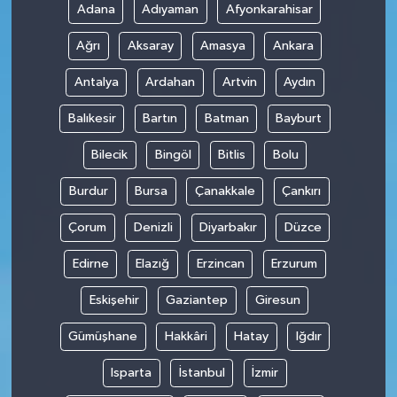
Adana
Adıyaman
Afyonkarahisar
Ağrı
Aksaray
Amasya
Ankara
Antalya
Ardahan
Artvin
Aydın
Balıkesir
Bartın
Batman
Bayburt
Bilecik
Bingöl
Bitlis
Bolu
Burdur
Bursa
Çanakkale
Çankırı
Çorum
Denizli
Diyarbakır
Düzce
Edirne
Elazığ
Erzincan
Erzurum
Eskişehir
Gaziantep
Giresun
Gümüşhane
Hakkâri
Hatay
Iğdır
Isparta
İstanbul
İzmir