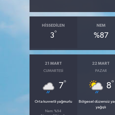
HISSEDILEN
NEM
°
3
%87
21 MART
22 MART
CUMARTESI
PAZAR
°
°
7
8
Orta kuvvetli yağmurlu
Bölgesel düzensiz y
yağışlı
Nem: %94