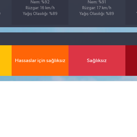
Nem: %92
Nem: %91
Rüzgar: 16 km/h
Rüzgar: 17 km/h
9
Yağış Olasılığı: %89
Yağış Olasılığı: %89
Hassaslar için sağlıksız
Sağlıksız