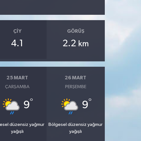
ÇIY
GÖRÜŞ
4.1
2.2
km
25 MART
26 MART
ÇARŞAMBA
PERŞEMBE
°
°
9
9
esel düzensiz yağmur
Bölgesel düzensiz yağmur
yağışlı
yağışlı