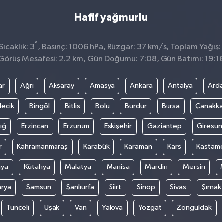
Hafif yağmurlu
°
ıcaklık: 3
, Basınç: 1006 hPa, Rüzgar: 37 km/s, Toplam Yağış:
Görüş Mesafesi: 2.2 km, Gün Doğumu: 7:08, Gün Batımı: 19:1
ar
Ağrı
Aksaray
Amasya
Ankara
Antalya
Ard
lecik
Bingöl
Bitlis
Bolu
Burdur
Bursa
Çanakka
ığ
Erzincan
Erzurum
Eskişehir
Gaziantep
Giresun
r
Kahramanmaraş
Karabük
Karaman
Kars
Kastam
nya
Kütahya
Malatya
Manisa
Mardin
Mersin
arya
Samsun
Şanlıurfa
Siirt
Sinop
Sivas
Şırnak
Tunceli
Uşak
Van
Yalova
Yozgat
Zonguldak