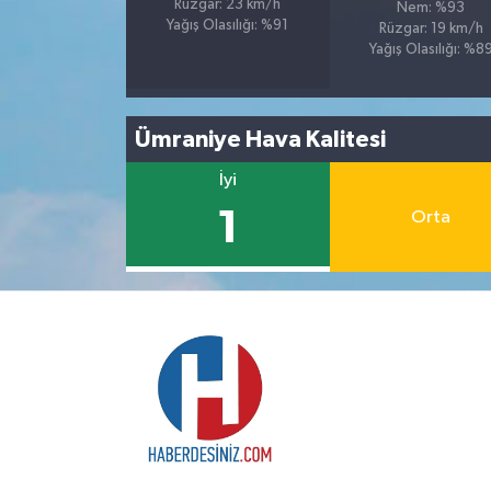
Rüzgar: 23 km/h
Nem: %93
Yağış Olasılığı: %91
Rüzgar: 19 km/h
Yağış Olasılığı: %8
Ümraniye Hava Kalitesi
İyi
1
Orta