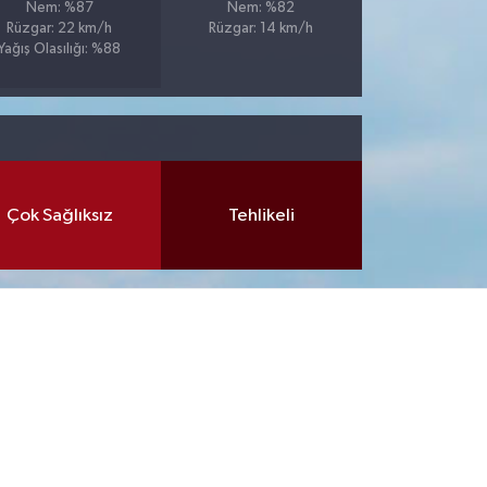
Nem: %87
Nem: %82
Rüzgar: 22 km/h
Rüzgar: 14 km/h
Yağış Olasılığı: %88
Çok Sağlıksız
Tehlikeli