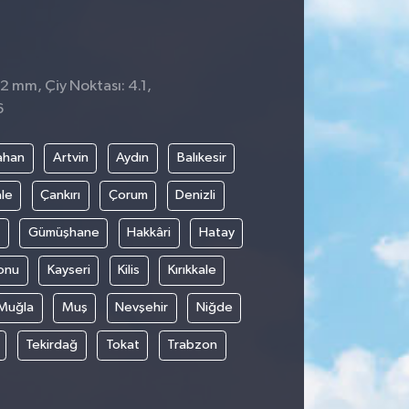
 2 mm, Çiy Noktası: 4.1,
6
ahan
Artvin
Aydın
Balıkesir
le
Çankırı
Çorum
Denizli
Gümüşhane
Hakkâri
Hatay
onu
Kayseri
Kilis
Kırıkkale
Muğla
Muş
Nevşehir
Niğde
Tekirdağ
Tokat
Trabzon