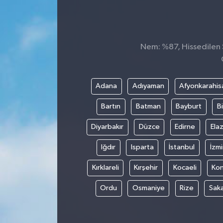
TEKNOLOJİ
YAŞAM
Nem: %87, Hissedilen S
Adana
Adıyaman
Afyonkarahis
Bartın
Batman
Bayburt
Bi
Diyarbakır
Düzce
Edirne
Elaz
Iğdır
Isparta
İstanbul
İzmi
Kırklareli
Kırşehir
Kocaeli
Ko
Ordu
Osmaniye
Rize
Sak