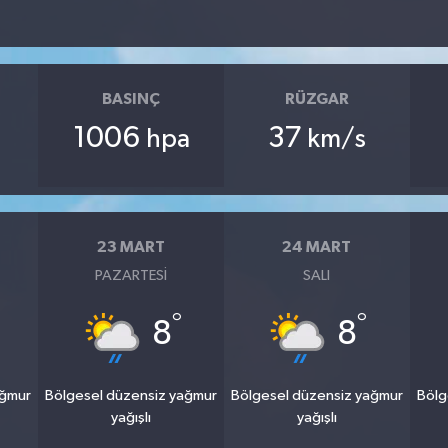
BASINÇ
RÜZGAR
1006
37
hpa
km/s
23 MART
24 MART
PAZARTESI
SALI
°
°
8
8
ağmur
Bölgesel düzensiz yağmur
Bölgesel düzensiz yağmur
Bölg
yağışlı
yağışlı