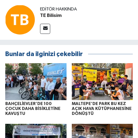
EDITÖR HAKKINDA
TE Bilisim
Bunlar da ilginizi çekebilir
BAHÇELİEVLER’DE 100
MALTEPE’DE PARK BU KEZ
ÇOCUK DAHA BİSİKLETİNE
AÇIK HAVA KÜTÜPHANESİNE
KAVUŞTU
DÖNÜŞTÜ