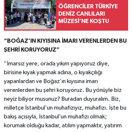
ÖĞRENCİLER TÜRKİYE
DENİZ CANLILARI
MÜZESİ’NE KOŞTU
“BOĞAZ’IN KIYISINA İMARI VERENLERDEN BU
ŞEHRİ KORUYORUZ”
“İmarsız yere, orada yıkım yapıyoruz diye,
birisine kıyak yapmak adına, o kıyakçılığı
yapanlardan ve Boğaz’ın kıyısına imarı
verenlerden bu şehri koruyoruz. Bu yönüyle biz
neyiz biliyor musunuz? Buradan duyuralım. Biz,
milletçe İstanbul'un muhafızıyız, muhafızı. İşte bu
bakış açısıyla, İstanbul'un muhafızı olmak;
korumak olduğu kadar, atılım yapmaktır, yatırım