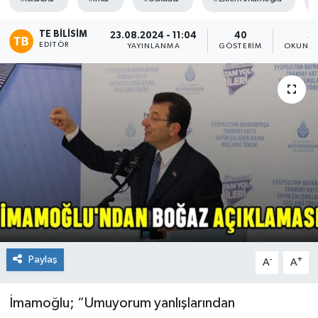
TEKNOLOJİ
TE BILISIM
23.08.2024 - 11:04
40
2
EDITÖR
YAYINLANMA
GÖSTERIM
OKUNMA
YAŞAM
Paylaş
-
+
A
A
İmamoğlu; “Umuyorum yanlışlarından