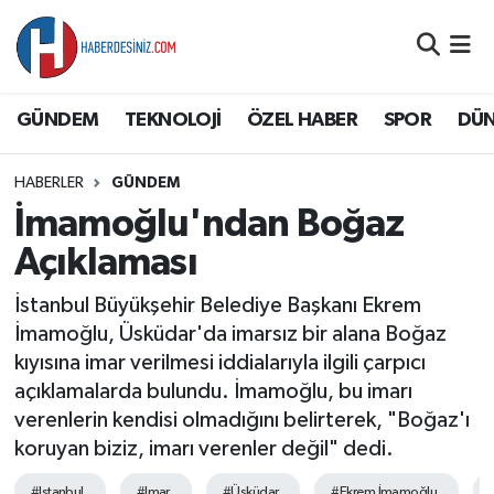
DÜNYA
Nöbetçi Eczaneler
GÜNDEM
TEKNOLOJİ
ÖZEL HABER
SPOR
DÜ
EĞİTİM
Hava Durumu
HABERLER
GÜNDEM
EKONOMİ
Namaz Vakitleri
İmamoğlu'ndan Boğaz
GÜNDEM
Trafik Durumu
Açıklaması
İstanbul Büyükşehir Belediye Başkanı Ekrem
ÖZEL HABER
Süper Lig Puan Durumu ve Fikstür
İmamoğlu, Üsküdar'da imarsız bir alana Boğaz
kıyısına imar verilmesi iddialarıyla ilgili çarpıcı
SAĞLIK
Tüm Manşetler
açıklamalarda bulundu. İmamoğlu, bu imarı
verenlerin kendisi olmadığını belirterek, "Boğaz'ı
SİYASET
Son Dakika Haberleri
koruyan biziz, imarı verenler değil" dedi.
SPOR
Haber Arşivi
#Istanbul
#Imar
#Üsküdar
#Ekrem İmamoğlu