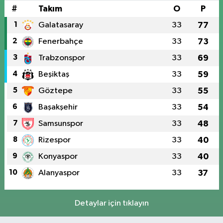
#
Takım
O
P
1
Galatasaray
33
77
2
Fenerbahçe
33
73
3
Trabzonspor
33
69
4
Beşiktaş
33
59
5
Göztepe
33
55
6
Başakşehir
33
54
7
Samsunspor
33
48
8
Rizespor
33
40
9
Konyaspor
33
40
10
Alanyaspor
33
37
Detaylar için tıklayın